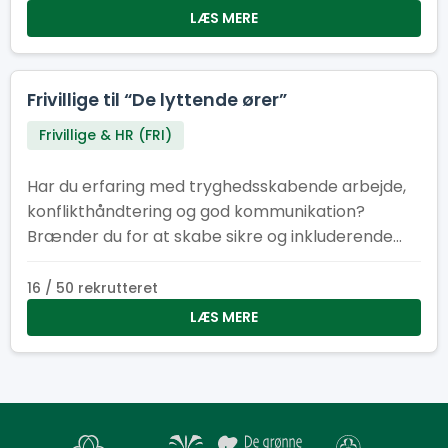
LÆS MERE
Frivillige til “De lyttende ører”
Frivillige & HR (FRI)
Har du erfaring med tryghedsskabende arbejde,
konflikthåndtering og god kommunikation?
Brænder du for at skabe sikre og inkluderende
fællesskaber? Så er det måske dig, vi søger til
vores tryghedskabende team vi kalder “De
16 / 50 rekrutteret
lyttende ører”. Du kender måske Natteravne,
LÆS MERE
Tryghedsværter eller lignende fra andre store
begivenheder. På Spejdernes Lejr har vi valgt at
kalde os selv for “De lyttende ører”, som tager
afsæt i det engelske koncept “Listening ears” der
også findes på bl.a. verdensjamboreen.