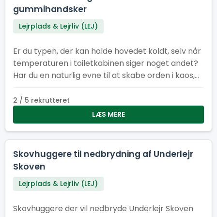
gummihandsker
Lejrplads & Lejrliv (LEJ)
Er du typen, der kan holde hovedet koldt, selv når
temperaturen i toiletkabinen siger noget andet?
Har du en naturlig evne til at skabe orden i kaos,
få ting til at dufte bedre end de burde, og arbejde
som en del af et team, der tager renlighed
2 / 5 rekrutteret
alvorligt – men ikke sig selv? Så er det dig (og
LÆS MERE
måske dine kommende kolleger), vi leder efter. Vi
søger 4–5 dedikerede medlemmer til vores
sanitetsstyrke – et hold, der får vores faciliteter til
Skovhuggere til nedbrydning af Underlejr
at fremstå som små oaser af ro og renhed.
Skoven
Lejrplads & Lejrliv (LEJ)
Skovhuggere der vil nedbryde Underlejr Skoven