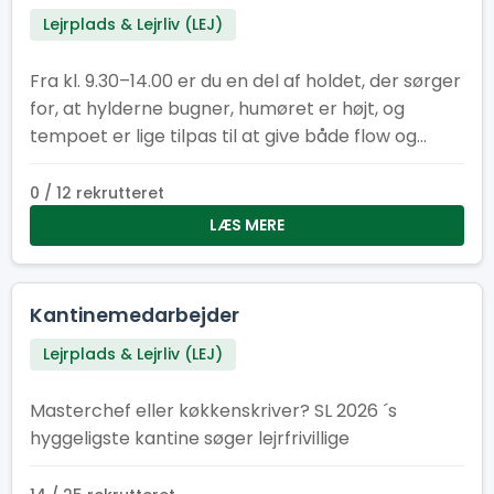
Lejrplads & Lejrliv (LEJ)
Fra kl. 9.30–14.00 er du en del af holdet, der sørger
for, at hylderne bugner, humøret er højt, og
tempoet er lige tilpas til at give både flow og
fællesskab. Her får du en vigtig rolle i lejrens
hjerte – og du gør det sammen med andre, der
0 / 12 rekrutteret
også elsker at være dér, hvor der sker noget.
LÆS MERE
Kom og vær med! Her er der plads til smil,
samarbejde og en arbejdsformiddag, der giver
energi til resten af dagen. Kan du flere sprog?
Kantinemedarbejder
Super! Fortæl os gerne hvilke, når du søger – så
Lejrplads & Lejrliv (LEJ)
ved vi, hvem vi skal sende af sted til internationale
efterlysninger efter havregryn. Frokostheltenes
Masterchef eller køkkenskriver? SL 2026 ´s
motto er: ”Vi giver energien – I lever eventyret!”
hyggeligste kantine søger lejrfrivillige