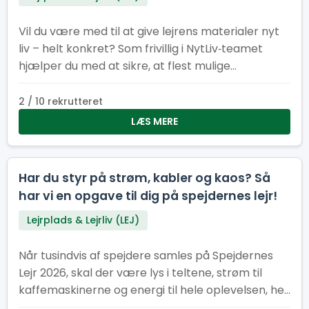
Vil du være med til at give lejrens materialer nyt
liv – helt konkret? Som frivillig i NytLiv‑teamet
hjælper du med at sikre, at flest mulige
materialer fra Spejdernes Lejr 2026 bliver
genbrugt i stedet for kasseret.
2 / 10 rekrutteret
LÆS MERE
Har du styr på strøm, kabler og kaos? Så
har vi en opgave til dig på spejdernes lejr!
Lejrplads & Lejrliv (LEJ)
Når tusindvis af spejdere samles på Spejdernes
Lejr 2026, skal der være lys i teltene, strøm til
kaffemaskinerne og energi til hele oplevelsen, her
kræver det et stærkt EL-hold.