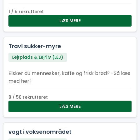
vores underlejr. Underlejr torvet består af
følgende faste installationer: køkken/kantine,
1 / 5 rekrutteret
cafe, information, minimarked, proviant
LÆS MERE
udlevering og en skadesklinik
Travl sukker-myre
Lejrplads & Lejrliv (LEJ)
Elsker du mennesker, kaffe og frisk brød? -Så læs
med her!
8 / 50 rekrutteret
LÆS MERE
vagt i voksenområdet