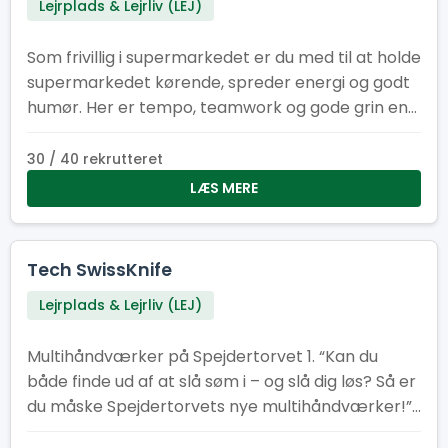
Lejrplads & Lejrliv (LEJ)
Som frivillig i supermarkedet er du med til at holde
supermarkedet kørende, spreder energi og godt
humør. Her er tempo, teamwork og gode grin en
del af pakken, mens I i fællesskab sikrer, at
hylderne er fyldt med energi om formiddagen og
30 / 40 rekrutteret
til frokost.
LÆS MERE
Tech SwissKnife
Lejrplads & Lejrliv (LEJ)
Multihåndværker på Spejdertorvet 1. “Kan du
både finde ud af at slå søm i – og slå dig løs? Så er
du måske Spejdertorvets nye multihåndværker!”
2. “Har du tommelfingeren det rigtige sted – og