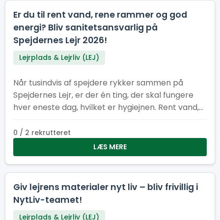
Er du til rent vand, rene rammer og god
energi? Bliv sanitetsansvarlig på
Spejdernes Lejr 2026!
Lejrplads & Lejrliv (LEJ)
Når tusindvis af spejdere rykker sammen på
Spejdernes Lejr, er der én ting, der skal fungere
hver eneste dag, hvilket er hygiejnen. Rent vand,
pæne toiletter og velfungerende vaskeområder
er helt afgørende for, at lejren kan køre rundt og
0 / 2 rekrutteret
være et trygt og rart sted for alle
LÆS MERE
Giv lejrens materialer nyt liv – bliv frivillig i
NytLiv-teamet!
Lejrplads & Lejrliv (LEJ)