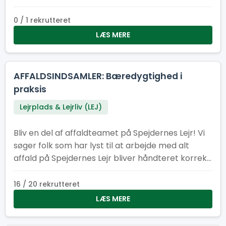
0 / 1 rekrutteret
LÆS MERE
AFFALDSINDSAMLER: Bæredygtighed i
praksis
Lejrplads & Lejrliv (LEJ)
Bliv en del af affaldteamet på Spejdernes Lejr! Vi
søger folk som har lyst til at arbejde med alt
affald på Spejdernes Lejr bliver håndteret korrekt,
at der er nok affaldscontainere på lejren og at
affaldcontainere bliver tømt efter behov.
16 / 20 rekrutteret
LÆS MERE