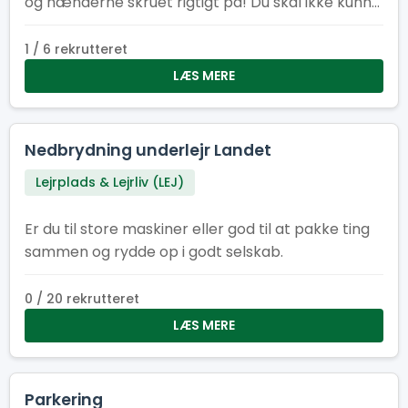
og hænderne skruet rigtigt på! Du skal ikke kunne
det hele. Faktisk helst ikke. Vi leder efter dig, der vil
lære, grine og vokse – og som tør stille
1 / 6 rekrutteret
spørgsmålet: “Hvad sker der, hvis jeg trykker
LÆS MERE
her?”
Nedbrydning underlejr Landet
Lejrplads & Lejrliv (LEJ)
Er du til store maskiner eller god til at pakke ting
sammen og rydde op i godt selskab.
0 / 20 rekrutteret
LÆS MERE
Parkering