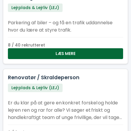
Lejrplads & Lejrliv (LEJ)
Parkering af biler – og få en trafik uddannelse
hvor du lære at styre trafik.
8 / 40 rekrutteret
LÆS MERE
Renovatør / Skraldeperson
Lejrplads & Lejrliv (LEJ)
Er du klar på at gøre en konkret forskel og holde
lejren ren og rar for alle? Vi søger et friskt og
handlekraftigt team af unge frivillige, der vil tage
ansvar for indsamling og tømning af skrald på