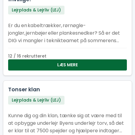
Lejrplads & Lejrliv (LEJ)
Er du en kabeltrækker, rørnøgle-
jonglør, jernbøjer eller plankesnedker? Så er det
DIG vi mangler i teknikteamet på sommerens
store spejderlejr i Hedeland!
12 / 16 rekrutteret
LÆS MERE
Tonser klan
Lejrplads & Lejrliv (LEJ)
Kunne dig og din klan, tænke sig at være med til
at opbygge underlejr Byens underlejr torv, så det
er klar til at 7500 spejder og hjælpere indtager