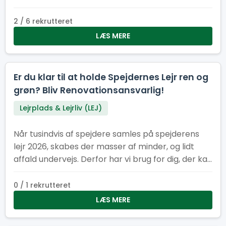
opgaverne.
2 / 6 rekrutteret
LÆS MERE
Er du klar til at holde Spejdernes Lejr ren og
grøn? Bliv Renovationsansvarlig!
Lejrplads & Lejrliv (LEJ)
Når tusindvis af spejdere samles på spejderens
lejr 2026, skabes der masser af minder, og lidt
affald undervejs. Derfor har vi brug for dig, der kan
hjælpe med at holde lejren ren, ryddelig og
bæredygtig
0 / 1 rekrutteret
LÆS MERE