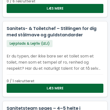
Spejertorvet og i administrationsbyen under
0 / 6 rekrutteret
sommerlejren. Du er energisk, hjælpsom og ikke
LÆS MERE
bange for at tage fat Du kan arbejde
selvstændigt og som en del af et team Du har
sans for orden og ansvar Du har måske humor
Sanitets- & Toiletchef – Stillingen for dig
nok til at gøre skraldearbejde til en fest!
med stålmave og guldstandarder
Lejrplads & Lejrliv (LEJ)
Er du typen, der ikke bare ser et toilet som et
toilet, men som et tempel af ro, renhed og
respekt? Har du et naturligt talent for at få selv
de mest pressede sanitetsområder til at skinne
som en nypudset porcelænstronstol? Så er det
0 / 1 rekrutteret
dig, vi leder efter som vores nye Sanitets- og
LÆS MERE
Toiletchef.
Sanitetsteam søges – 4–5 helte i