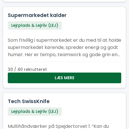
Supermarkedet kalder
Lejrplads & Lejrliv (LEJ)
Som frivillig i supermarkedet er du med til at holde
supermarkedet kørende, spreder energi og godt
humør. Her er tempo, teamwork og gode grin en
del af pakken, mens I i fællesskab sikrer, at
hylderne er fyldt med energi om formiddagen og
30 / 40 rekrutteret
til frokost.
LÆS MERE
Tech SwissKnife
Lejrplads & Lejrliv (LEJ)
Multihåndværker på Spejdertorvet 1. “Kan du