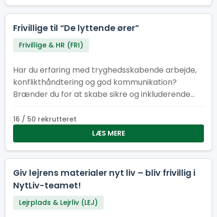
Frivillige til “De lyttende ører”
Frivillige & HR (FRI)
Har du erfaring med tryghedsskabende arbejde,
konflikthåndtering og god kommunikation?
Brænder du for at skabe sikre og inkluderende
fællesskaber? Så er det måske dig, vi søger til
vores tryghedskabende team vi kalder “De
16 / 50 rekrutteret
lyttende ører”. Du kender måske Natteravne,
LÆS MERE
Tryghedsværter eller lignende fra andre store
begivenheder. På Spejdernes Lejr har vi valgt at
kalde os selv for “De lyttende ører”, som tager
Giv lejrens materialer nyt liv – bliv frivillig i
afsæt i det engelske koncept “Listening ears” der
NytLiv-teamet!
også findes på bl.a. verdensjamboreen.
Lejrplads & Lejrliv (LEJ)