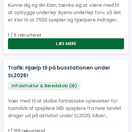
Kunne dig og din klan, tænke sig at være med til
at opbygge underlejr Byens underlejr torv, så det
er klar til at 7500 spejder og hjælpere indtager
vores underlejr. Underlejr torvet består af
følgende faste installationer: køkken/kantine,
1 / 5 rekrutteret
cafe, information, minimarked, proviant
LÆS MERE
udlevering og en skadesklinik
Trafik: Hjælp til på busstationen under
SL2026!
Infrastruktur & Beredskab (IB)
Vær med til at skabe fantastiske oplevelser for
tusindvis af spejdere Når spejdere fra hele landet
drager ud på aktivitet under SL2026, bliver
busstationen et af lejrens vigtigste knudepunkter.
Her har vi brug for engagerede frivillige, der vil
1 / 150 rekrutteret