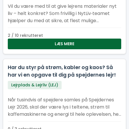
Vil du være med til at give lejrens materialer nyt
liv – helt konkret? Som frivillig i NytLiv‑teamet
hjælper du med at sikre, at flest mulige
materialer fra Spejdernes Lejr 2026 bliver
genbrugt i stedet for kasseret.
2 / 10 rekrutteret
LÆS MERE
Har du styr på strøm, kabler og kaos? Så
har vi en opgave til dig på spejdernes lejr!
Lejrplads & Lejrliv (LEJ)
Når tusindvis af spejdere samles på Spejdernes
Lejr 2026, skal der være lys i teltene, strøm til
kaffemaskinerne og energi til hele oplevelsen, her
kræver det et stærkt EL-hold.