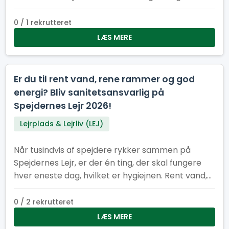
hjælpe med at holde lejren ren, ryddelig og
bæredygtig
0 / 1 rekrutteret
LÆS MERE
Er du til rent vand, rene rammer og god
energi? Bliv sanitetsansvarlig på
Spejdernes Lejr 2026!
Lejrplads & Lejrliv (LEJ)
Når tusindvis af spejdere rykker sammen på
Spejdernes Lejr, er der én ting, der skal fungere
hver eneste dag, hvilket er hygiejnen. Rent vand,
pæne toiletter og velfungerende vaskeområder
er helt afgørende for, at lejren kan køre rundt og
0 / 2 rekrutteret
være et trygt og rart sted for alle
LÆS MERE