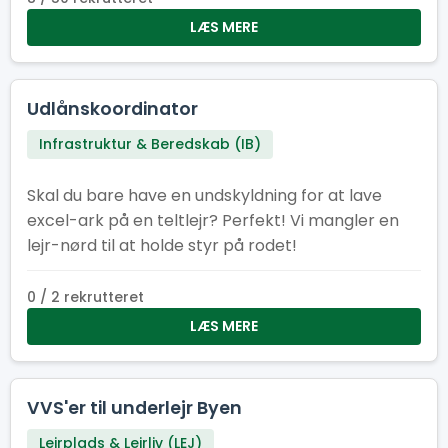
LÆS MERE
Udlånskoordinator
Infrastruktur & Beredskab (IB)
Skal du bare have en undskyldning for at lave
excel-ark på en teltlejr? Perfekt! Vi mangler en
lejr-nørd til at holde styr på rodet!
0 / 2 rekrutteret
LÆS MERE
VVS'er til underlejr Byen
Lejrplads & Lejrliv (LEJ)