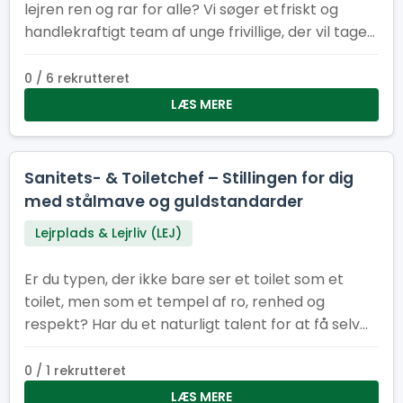
lejren ren og rar for alle? Vi søger et friskt og
handlekraftigt team af unge frivillige, der vil tage
ansvar for indsamling og tømning af skrald på
Spejertorvet og i administrationsbyen under
0 / 6 rekrutteret
sommerlejren. Du er energisk, hjælpsom og ikke
LÆS MERE
bange for at tage fat Du kan arbejde
selvstændigt og som en del af et team Du har
sans for orden og ansvar Du har måske humor
Sanitets- & Toiletchef – Stillingen for dig
nok til at gøre skraldearbejde til en fest!
med stålmave og guldstandarder
Lejrplads & Lejrliv (LEJ)
Er du typen, der ikke bare ser et toilet som et
toilet, men som et tempel af ro, renhed og
respekt? Har du et naturligt talent for at få selv
de mest pressede sanitetsområder til at skinne
som en nypudset porcelænstronstol? Så er det
0 / 1 rekrutteret
dig, vi leder efter som vores nye Sanitets- og
LÆS MERE