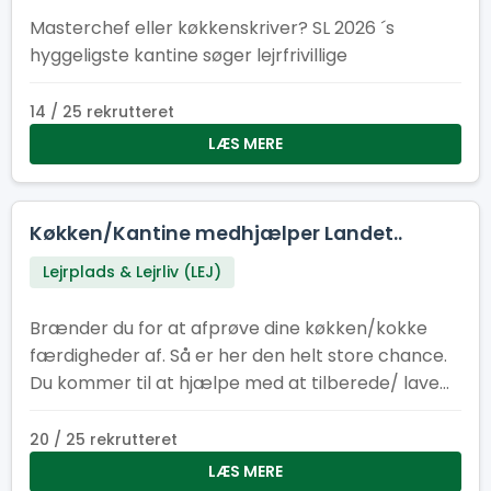
Masterchef eller køkkenskriver? SL 2026 ´s
hyggeligste kantine søger lejrfrivillige
14 / 25 rekrutteret
LÆS MERE
Køkken/Kantine medhjælper Landet..
Lejrplads & Lejrliv (LEJ)
Brænder du for at afprøve dine køkken/kokke
færdigheder af. Så er her den helt store chance.
Du kommer til at hjælpe med at tilberede/ lave
mad til cirka 400-500 personer om dagen.
20 / 25 rekrutteret
LÆS MERE