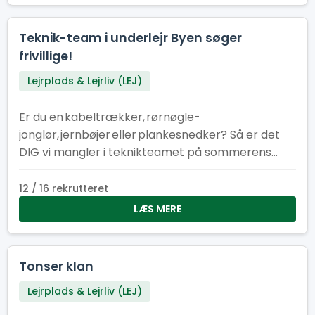
Teknik-team i underlejr Byen søger
frivillige!
Lejrplads & Lejrliv (LEJ)
Er du en kabeltrækker, rørnøgle-
jonglør, jernbøjer eller plankesnedker? Så er det
DIG vi mangler i teknikteamet på sommerens
store spejderlejr i Hedeland!
12 / 16 rekrutteret
LÆS MERE
Tonser klan
Lejrplads & Lejrliv (LEJ)