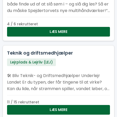
både finde ud af at slå søm i – og slå dig løs? Så er
du måske Spejdertorvets nye multihåndværker!”
2. “Har du tommelfingeren det rigtige sted – og
lyst til at bruge den? Vi søger en frivillig
4 / 6 rekrutteret
altmulig‑helt til Spejdertorvet.” 3. “Er du typen der
LÆS MERE
elsker duften af savsmuld om morgenen? Bliv
vores nye multihåndværker og gør Spejdertorvet
endnu federe!” 4. “Multihåndværker søges! Løn:
Teknik og driftsmedhjælper
Kaffe, godt selskab og følelsen af at være dagens
Lejrplads & Lejrliv (LEJ)
helt.” 5. “Kan du fikse ting, der knirker, knager eller
driller? Så har vi et frivilligt job med dit navn på!”
🛠️ Bliv Teknik- og Driftsmedhjælper Underlejr
Landet Er du typen, der får tingene til at virke?
Kan du lide, når strømmen spiller, vandet løber, og
det praktiske bare fungerer? Som teknik- og
driftsmedhjælper bliver du en del af holdet bag
11 / 15 rekrutteret
kulisserne, der får lejren til at hænge sammen.
LÆS MERE