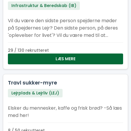
Infrastruktur & Beredskab (IB)
Vil du være den sidste person spejderne møder
på Spejdernes Lejr? Den sidste person, på deres
'oplevelser for livet'? Vil du være med til at
afslutningen på lejren bliver god og sikker? Så er
dette lige jobbet for dig!
29 / 130 rekrutteret
LÆS MERE
Travl sukker-myre
Lejrplads & Lejrliv (LEJ)
Elsker du mennesker, kaffe og frisk brød? -Så læs
med her!
8 / 50 rekrutteret