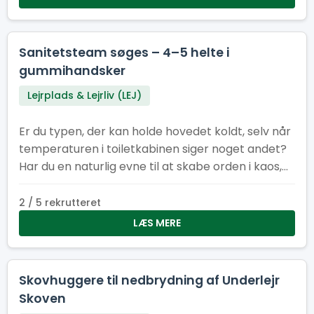
Toiletchef.
Sanitetsteam søges – 4–5 helte i
gummihandsker
Lejrplads & Lejrliv (LEJ)
Er du typen, der kan holde hovedet koldt, selv når
temperaturen i toiletkabinen siger noget andet?
Har du en naturlig evne til at skabe orden i kaos,
få ting til at dufte bedre end de burde, og arbejde
som en del af et team, der tager renlighed
2 / 5 rekrutteret
alvorligt – men ikke sig selv? Så er det dig (og
LÆS MERE
måske dine kommende kolleger), vi leder efter. Vi
søger 4–5 dedikerede medlemmer til vores
sanitetsstyrke – et hold, der får vores faciliteter til
Skovhuggere til nedbrydning af Underlejr
at fremstå som små oaser af ro og renhed.
Skoven