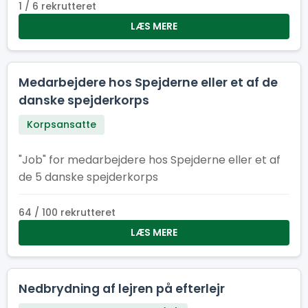
lære, grine og vokse – og som tør stille
1 / 6 rekrutteret
spørgsmålet: “Hvad sker der, hvis jeg trykker
LÆS MERE
her?”
Medarbejdere hos Spejderne eller et af de
danske spejderkorps
Korpsansatte
"Job" for medarbejdere hos Spejderne eller et af
de 5 danske spejderkorps
64 / 100 rekrutteret
LÆS MERE
Nedbrydning af lejren på efterlejr