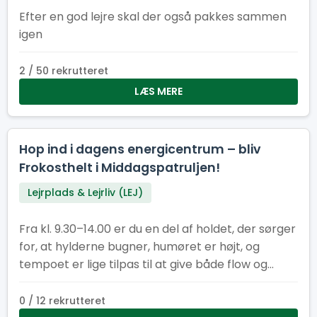
Efter en god lejre skal der også pakkes sammen
igen
2 / 50 rekrutteret
LÆS MERE
Hop ind i dagens energicentrum – bliv
Frokosthelt i Middagspatruljen!
Lejrplads & Lejrliv (LEJ)
Fra kl. 9.30–14.00 er du en del af holdet, der sørger
for, at hylderne bugner, humøret er højt, og
tempoet er lige tilpas til at give både flow og
fællesskab. Her får du en vigtig rolle i lejrens
hjerte – og du gør det sammen med andre, der
0 / 12 rekrutteret