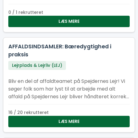
0 / 1 rekrutteret
LÆS MERE
AFFALDSINDSAMLER: Bæredygtighed i
praksis
Lejrplads & Lejrliv (LEJ)
Bliv en del af affaldteamet på Spejdernes Lejr! Vi
søger folk som har lyst til at arbejde med alt
affald på Spejdernes Lejr bliver håndteret korrekt,
at der er nok affaldscontainere på lejren og at
affaldcontainere bliver tømt efter behov.
16 / 20 rekrutteret
LÆS MERE