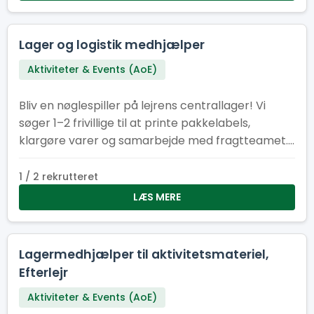
Lager og logistik medhjælper
Aktiviteter & Events (AoE)
Bliv en nøglespiller på lejrens centrallager! Vi
søger 1–2 frivillige til at printe pakkelabels,
klargøre varer og samarbejde med fragtteamet.
Perfekt til dig med overblik, struktur – og kørekort
B.
1 / 2 rekrutteret
LÆS MERE
Lagermedhjælper til aktivitetsmateriel,
Efterlejr
Aktiviteter & Events (AoE)