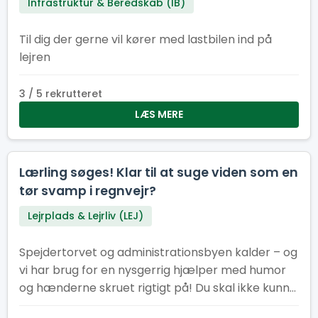
Infrastruktur & Beredskab (IB)
Til dig der gerne vil kører med lastbilen ind på
lejren
3 / 5 rekrutteret
LÆS MERE
Lærling søges! Klar til at suge viden som en
tør svamp i regnvejr?
Lejrplads & Lejrliv (LEJ)
Spejdertorvet og administrationsbyen kalder – og
vi har brug for en nysgerrig hjælper med humor
og hænderne skruet rigtigt på! Du skal ikke kunne
det hele. Faktisk helst ikke. Vi leder efter dig, der vil