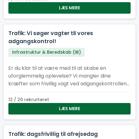
være med til at sikre, at alt kører som smurt –
LÆS MERE
bogstaveligt talt.
Trafik: Vi søger vagter til vores
adgangskontrol!
Infrastruktur & Beredskab (IB)
Er du klar til at være med til at skabe en
uforglemmelig oplevelse? Vi mangler dine
kræfter som frivillig vagt ved adgangskontrollen
til lejrområde ved Spejdernes lejr 2026!
12 / 20 rekrutteret
LÆS MERE
Trafik: dagsfrivillig til afrejsedag