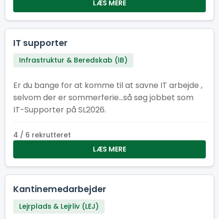
også elsker at være dér, hvor der sker noget.
LÆS MERE
Kom og vær med! Her er der plads til smil,
samarbejde og en arbejdsformiddag, der giver
energi til resten af dagen. Kan du flere sprog?
IT supporter
Super! Fortæl os gerne hvilke, når du søger – så
Infrastruktur & Beredskab (IB)
ved vi, hvem vi skal sende af sted til internationale
efterlysninger efter havregryn. Frokostheltenes
Er du bange for at komme til at savne IT arbejde ,
motto er: ”Vi giver energien – I lever eventyret!”
selvom der er sommerferie...så søg jobbet som
IT-Supporter på SL2026.
4 / 6 rekrutteret
LÆS MERE
Kantinemedarbejder
Lejrplads & Lejrliv (LEJ)