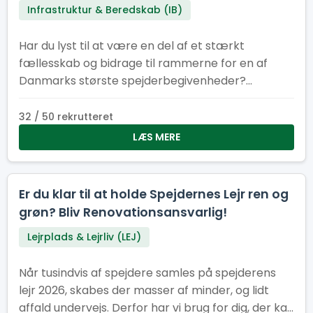
Infrastruktur & Beredskab (IB)
Har du lyst til at være en del af et stærkt
fællesskab og bidrage til rammerne for en af
Danmarks største spejderbegivenheder?
Spejdernes Lejr søger frivillige elektrikere og el-
medhjælpere til flere perioder før, under og efter
32 / 50 rekrutteret
lejren. Uanset om du kan være med i få dage eller
LÆS MERE
i en længere periode, er din indsats afgørende for,
at tusindvis af spejdere får en tryg og
velfungerende lejr.
Er du klar til at holde Spejdernes Lejr ren og
grøn? Bliv Renovationsansvarlig!
Lejrplads & Lejrliv (LEJ)
Når tusindvis af spejdere samles på spejderens
lejr 2026, skabes der masser af minder, og lidt
affald undervejs. Derfor har vi brug for dig, der kan