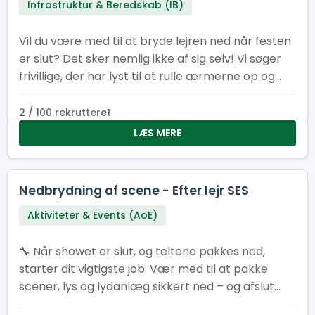
Infrastruktur & Beredskab (IB)
Vil du være med til at bryde lejren ned når festen
er slut? Det sker nemlig ikke af sig selv! Vi søger
frivillige, der har lyst til at rulle ærmerne op og
sætte det sidste punktum på en fantastisk lejr.
2 / 100 rekrutteret
LÆS MERE
Nedbrydning af scene - Efter lejr SES
Aktiviteter & Events (AoE)
🔧 Når showet er slut, og teltene pakkes ned,
starter dit vigtigste job: Vær med til at pakke
scener, lys og lydanlæg sikkert ned – og afslut
SL26 med manér 💪