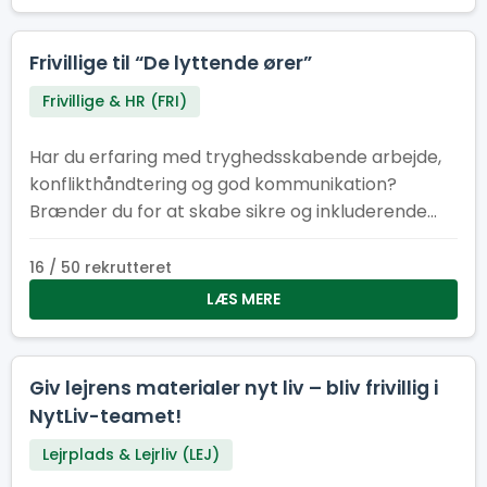
Frivillige til “De lyttende ører”
Frivillige & HR (FRI)
Har du erfaring med tryghedsskabende arbejde,
konflikthåndtering og god kommunikation?
Brænder du for at skabe sikre og inkluderende
fællesskaber? Så er det måske dig, vi søger til
vores tryghedskabende team vi kalder “De
16 / 50 rekrutteret
lyttende ører”. Du kender måske Natteravne,
LÆS MERE
Tryghedsværter eller lignende fra andre store
begivenheder. På Spejdernes Lejr har vi valgt at
kalde os selv for “De lyttende ører”, som tager
Giv lejrens materialer nyt liv – bliv frivillig i
afsæt i det engelske koncept “Listening ears” der
NytLiv-teamet!
også findes på bl.a. verdensjamboreen.
Lejrplads & Lejrliv (LEJ)