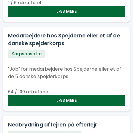
lære, grine og vokse – og som tør stille
1 / 6 rekrutteret
spørgsmålet: “Hvad sker der, hvis jeg trykker
LÆS MERE
her?”
Medarbejdere hos Spejderne eller et af de
danske spejderkorps
Korpsansatte
"Job" for medarbejdere hos Spejderne eller et af
de 5 danske spejderkorps
64 / 100 rekrutteret
LÆS MERE
Nedbrydning af lejren på efterlejr