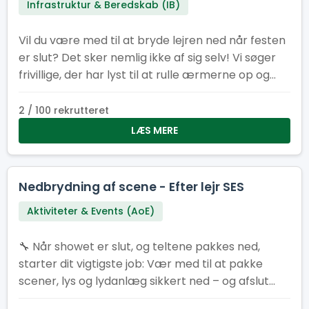
Infrastruktur & Beredskab (IB)
Vil du være med til at bryde lejren ned når festen
er slut? Det sker nemlig ikke af sig selv! Vi søger
frivillige, der har lyst til at rulle ærmerne op og
sætte det sidste punktum på en fantastisk lejr.
2 / 100 rekrutteret
LÆS MERE
Nedbrydning af scene - Efter lejr SES
Aktiviteter & Events (AoE)
🔧 Når showet er slut, og teltene pakkes ned,
starter dit vigtigste job: Vær med til at pakke
scener, lys og lydanlæg sikkert ned – og afslut
SL26 med manér 💪