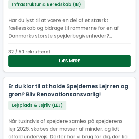
Infrastruktur & Beredskab (IB)
Har du lyst til at være en del af et stærkt
fællesskab og bidrage til rammerne for en af
Danmarks største spejderbegivenheder?
Spejdernes Lejr søger frivillige elektrikere og el-
medhjælpere til flere perioder før, under og efter
32 / 50 rekrutteret
lejren. Uanset om du kan være med i få dage eller
LÆS MERE
i en længere periode, er din indsats afgørende for,
at tusindvis af spejdere får en tryg og
velfungerende lejr.
Er du klar til at holde Spejdernes Lejr ren og
grøn? Bliv Renovationsansvarlig!
Lejrplads & Lejrliv (LEJ)
Når tusindvis af spejdere samles på spejderens
lejr 2026, skabes der masser af minder, og lidt
affald undervejs. Derfor har vi brug for dig, der kan