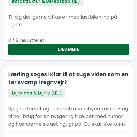
Infrastruktur & Beredskab (IB)
Til dig der gerne vil kører med lastbilen ind på
lejren
3 / 5 rekrutteret
LÆS MERE
Lærling søges! Klar til at suge viden som en
tør svamp i regnvejr?
Lejrplads & Lejrliv (LEJ)
Spejdertorvet og administrationsbyen kalder – og
vi har brug for en nysgerrig hjælper med humor
og hænderne skruet rigtigt på! Du skal ikke kunne
det hele. Faktisk helst ikke. Vi leder efter dig, der vil