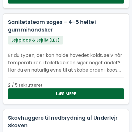
Toiletchef.
Sanitetsteam søges – 4–5 helte i
gummihandsker
Lejrplads & Lejrliv (LEJ)
Er du typen, der kan holde hovedet koldt, selv når
temperaturen i toiletkabinen siger noget andet?
Har du en naturlig evne til at skabe orden i kaos,
få ting til at dufte bedre end de burde, og arbejde
som en del af et team, der tager renlighed
2 / 5 rekrutteret
alvorligt – men ikke sig selv? Så er det dig (og
LÆS MERE
måske dine kommende kolleger), vi leder efter. Vi
søger 4–5 dedikerede medlemmer til vores
sanitetsstyrke – et hold, der får vores faciliteter til
Skovhuggere til nedbrydning af Underlejr
at fremstå som små oaser af ro og renhed.
Skoven