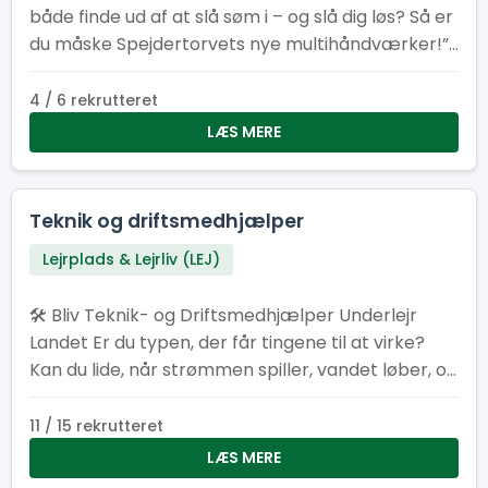
både finde ud af at slå søm i – og slå dig løs? Så er
du måske Spejdertorvets nye multihåndværker!”
2. “Har du tommelfingeren det rigtige sted – og
lyst til at bruge den? Vi søger en frivillig
4 / 6 rekrutteret
altmulig‑helt til Spejdertorvet.” 3. “Er du typen der
LÆS MERE
elsker duften af savsmuld om morgenen? Bliv
vores nye multihåndværker og gør Spejdertorvet
endnu federe!” 4. “Multihåndværker søges! Løn:
Teknik og driftsmedhjælper
Kaffe, godt selskab og følelsen af at være dagens
Lejrplads & Lejrliv (LEJ)
helt.” 5. “Kan du fikse ting, der knirker, knager eller
driller? Så har vi et frivilligt job med dit navn på!”
🛠️ Bliv Teknik- og Driftsmedhjælper Underlejr
Landet Er du typen, der får tingene til at virke?
Kan du lide, når strømmen spiller, vandet løber, og
det praktiske bare fungerer? Som teknik- og
driftsmedhjælper bliver du en del af holdet bag
11 / 15 rekrutteret
kulisserne, der får lejren til at hænge sammen.
LÆS MERE