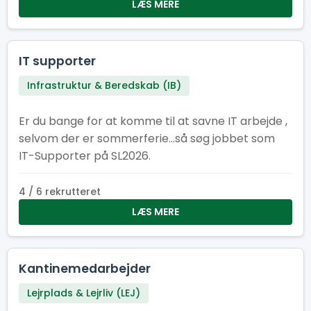
også elsker at være dér, hvor der sker noget.
LÆS MERE
Kom og vær med! Her er der plads til smil,
samarbejde og en arbejdsformiddag, der giver
energi til resten af dagen. Kan du flere sprog?
IT supporter
Super! Fortæl os gerne hvilke, når du søger – så
Infrastruktur & Beredskab (IB)
ved vi, hvem vi skal sende af sted til internationale
efterlysninger efter havregryn. Frokostheltenes
Er du bange for at komme til at savne IT arbejde ,
motto er: ”Vi giver energien – I lever eventyret!”
selvom der er sommerferie...så søg jobbet som
IT-Supporter på SL2026.
4 / 6 rekrutteret
LÆS MERE
Kantinemedarbejder
Lejrplads & Lejrliv (LEJ)