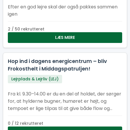
Efter en god lejre skal der også pakkes sammen
igen
2 / 50 rekrutteret
LÆS MERE
Hop ind i dagens energicentrum – bliv
Frokosthelt i Middagspatruljen!
Lejrplads & Lejrliv (LEJ)
Fra kl. 9.30–14.00 er du en del af holdet, der sørger
for, at hylderne bugner, humøret er højt, og
tempoet er lige tilpas til at give både flow og
fællesskab. Her får du en vigtig rolle i lejrens
hjerte – og du gør det sammen med andre, der
0 / 12 rekrutteret