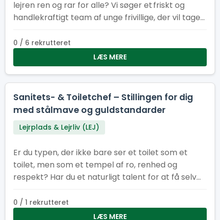
lejren ren og rar for alle? Vi søger et friskt og
handlekraftigt team af unge frivillige, der vil tage
ansvar for indsamling og tømning af skrald på
Spejertorvet og i administrationsbyen under
0 / 6 rekrutteret
sommerlejren. Du er energisk, hjælpsom og ikke
LÆS MERE
bange for at tage fat Du kan arbejde
selvstændigt og som en del af et team Du har
sans for orden og ansvar Du har måske humor
Sanitets- & Toiletchef – Stillingen for dig
nok til at gøre skraldearbejde til en fest!
med stålmave og guldstandarder
Lejrplads & Lejrliv (LEJ)
Er du typen, der ikke bare ser et toilet som et
toilet, men som et tempel af ro, renhed og
respekt? Har du et naturligt talent for at få selv
de mest pressede sanitetsområder til at skinne
som en nypudset porcelænstronstol? Så er det
0 / 1 rekrutteret
dig, vi leder efter som vores nye Sanitets- og
LÆS MERE