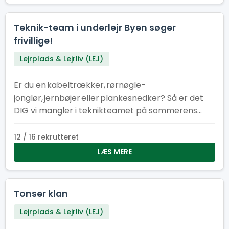
Teknik-team i underlejr Byen søger
frivillige!
Lejrplads & Lejrliv (LEJ)
Er du en kabeltrækker, rørnøgle-
jonglør, jernbøjer eller plankesnedker? Så er det
DIG vi mangler i teknikteamet på sommerens
store spejderlejr i Hedeland!
12 / 16 rekrutteret
LÆS MERE
Tonser klan
Lejrplads & Lejrliv (LEJ)