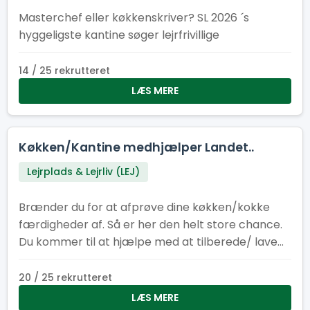
Masterchef eller køkkenskriver? SL 2026 ´s
hyggeligste kantine søger lejrfrivillige
14 / 25 rekrutteret
LÆS MERE
Køkken/Kantine medhjælper Landet..
Lejrplads & Lejrliv (LEJ)
Brænder du for at afprøve dine køkken/kokke
færdigheder af. Så er her den helt store chance.
Du kommer til at hjælpe med at tilberede/ lave
mad til cirka 400-500 personer om dagen.
20 / 25 rekrutteret
LÆS MERE