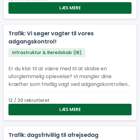
være med til at sikre, at alt kører som smurt –
LÆS MERE
bogstaveligt talt.
Trafik: Vi søger vagter til vores
adgangskontrol!
Infrastruktur & Beredskab (IB)
Er du klar til at være med til at skabe en
uforglemmelig oplevelse? Vi mangler dine
kræfter som frivillig vagt ved adgangskontrollen
til lejrområde ved Spejdernes lejr 2026!
12 / 20 rekrutteret
LÆS MERE
Trafik: dagsfrivillig til afrejsedag