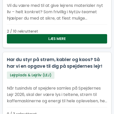
Vil du være med til at give lejrens materialer nyt
liv – helt konkret? Som frivillig i NytLiv‑teamet
hjælper du med at sikre, at flest mulige
materialer fra Spejdernes Lejr 2026 bliver
genbrugt i stedet for kasseret.
2 / 10 rekrutteret
LÆS MERE
Har du styr på strøm, kabler og kaos? Så
har vi en opgave til dig på spejdernes lejr!
Lejrplads & Lejrliv (LEJ)
Når tusindvis af spejdere samles på Spejdernes
Lejr 2026, skal der være lys i teltene, strøm til
kaffemaskinerne og energi til hele oplevelsen, her
kræver det et stærkt EL-hold.