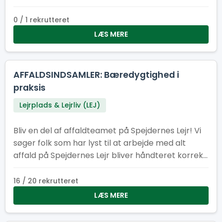
0 / 1 rekrutteret
LÆS MERE
AFFALDSINDSAMLER: Bæredygtighed i
praksis
Lejrplads & Lejrliv (LEJ)
Bliv en del af affaldteamet på Spejdernes Lejr! Vi
søger folk som har lyst til at arbejde med alt
affald på Spejdernes Lejr bliver håndteret korrekt,
at der er nok affaldscontainere på lejren og at
affaldcontainere bliver tømt efter behov.
16 / 20 rekrutteret
LÆS MERE