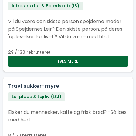
Infrastruktur & Beredskab (IB)
Vil du være den sidste person spejderne møder
på Spejdernes Lejr? Den sidste person, på deres
'oplevelser for livet'? Vil du være med til at
afslutningen på lejren bliver god og sikker? Så er
dette lige jobbet for dig!
29 / 130 rekrutteret
LÆS MERE
Travl sukker-myre
Lejrplads & Lejrliv (LEJ)
Elsker du mennesker, kaffe og frisk brød? -Så læs
med her!
8 / 50 rekrutteret