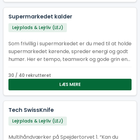
Supermarkedet kalder
Lejrplads & Lejrliv (LEJ)
Som frivillig i supermarkedet er du med til at holde
supermarkedet kørende, spreder energi og godt
humør. Her er tempo, teamwork og gode grin en
del af pakken, mens I i fællesskab sikrer, at
hylderne er fyldt med energi om formiddagen og
30 / 40 rekrutteret
til frokost.
LÆS MERE
Tech SwissKnife
Lejrplads & Lejrliv (LEJ)
Multihåndværker på Spejdertorvet 1. “Kan du