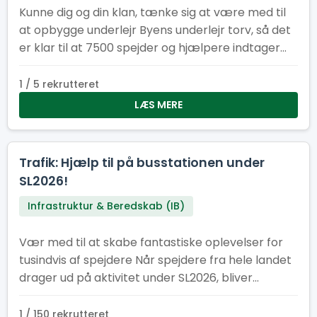
Kunne dig og din klan, tænke sig at være med til
at opbygge underlejr Byens underlejr torv, så det
er klar til at 7500 spejder og hjælpere indtager
vores underlejr. Underlejr torvet består af
følgende faste installationer: køkken/kantine,
1 / 5 rekrutteret
cafe, information, minimarked, proviant
LÆS MERE
udlevering og en skadesklinik
Trafik: Hjælp til på busstationen under
SL2026!
Infrastruktur & Beredskab (IB)
Vær med til at skabe fantastiske oplevelser for
tusindvis af spejdere Når spejdere fra hele landet
drager ud på aktivitet under SL2026, bliver
busstationen et af lejrens vigtigste knudepunkter.
Her har vi brug for engagerede frivillige, der vil
1 / 150 rekrutteret