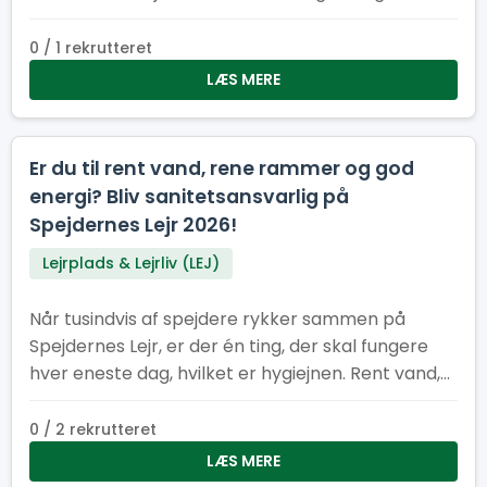
hjælpe med at holde lejren ren, ryddelig og
bæredygtig
0 / 1 rekrutteret
LÆS MERE
Er du til rent vand, rene rammer og god
energi? Bliv sanitetsansvarlig på
Spejdernes Lejr 2026!
Lejrplads & Lejrliv (LEJ)
Når tusindvis af spejdere rykker sammen på
Spejdernes Lejr, er der én ting, der skal fungere
hver eneste dag, hvilket er hygiejnen. Rent vand,
pæne toiletter og velfungerende vaskeområder
er helt afgørende for, at lejren kan køre rundt og
0 / 2 rekrutteret
være et trygt og rart sted for alle
LÆS MERE