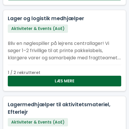
Lager og logistik medhjælper
Aktiviteter & Events (AoE)
Bliv en nøglespiller på lejrens centrallager! Vi
søger 1–2 frivillige til at printe pakkelabels,
klargøre varer og samarbejde med fragtteamet.
Perfekt til dig med overblik, struktur – og kørekort
B.
1 / 2 rekrutteret
LÆS MERE
Lagermedhjælper til aktivitetsmateriel,
Efterlejr
Aktiviteter & Events (AoE)