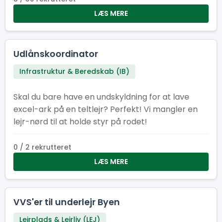
LÆS MERE
Udlånskoordinator
Infrastruktur & Beredskab (IB)
Skal du bare have en undskyldning for at lave
excel-ark på en teltlejr? Perfekt! Vi mangler en
lejr-nørd til at holde styr på rodet!
0 / 2 rekrutteret
LÆS MERE
VVS'er til underlejr Byen
Lejrplads & Lejrliv (LEJ)