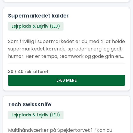
Supermarkedet kalder
Lejrplads & Lejrliv (LEJ)
Som frivillig i supermarkedet er du med til at holde
supermarkedet kørende, spreder energi og godt
humør. Her er tempo, teamwork og gode grin en
del af pakken, mens I i fællesskab sikrer, at
hylderne er fyldt med energi om formiddagen og
30 / 40 rekrutteret
til frokost.
LÆS MERE
Tech SwissKnife
Lejrplads & Lejrliv (LEJ)
Multihåndværker på Spejdertorvet 1. “Kan du