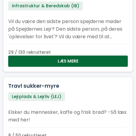
Infrastruktur & Beredskab (IB)
Vil du være den sidste person spejderne møder
på Spejdernes Lejr? Den sidste person, på deres
'oplevelser for livet'? Vil du være med til at
afslutningen på lejren bliver god og sikker? Så er
dette lige jobbet for dig!
29 / 130 rekrutteret
LÆS MERE
Travl sukker-myre
Lejrplads & Lejrliv (LEJ)
Elsker du mennesker, kaffe og frisk brød? -Så læs
med her!
8 / 50 rekrutteret