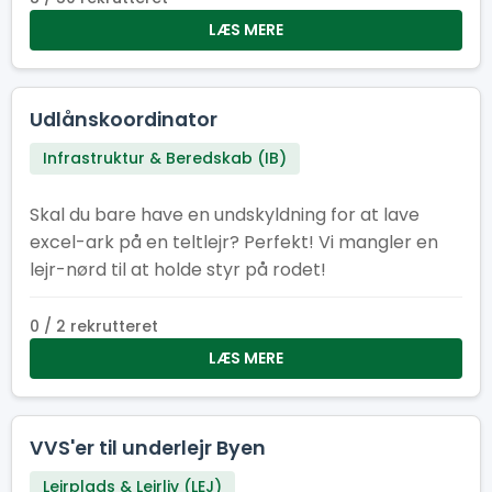
LÆS MERE
Udlånskoordinator
Infrastruktur & Beredskab (IB)
Skal du bare have en undskyldning for at lave
excel-ark på en teltlejr? Perfekt! Vi mangler en
lejr-nørd til at holde styr på rodet!
0 / 2 rekrutteret
LÆS MERE
VVS'er til underlejr Byen
Lejrplads & Lejrliv (LEJ)