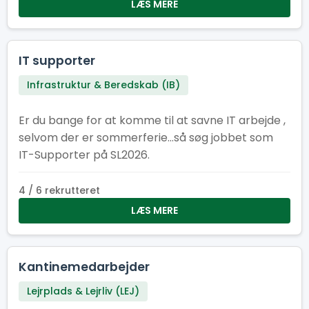
også elsker at være dér, hvor der sker noget.
LÆS MERE
Kom og vær med! Her er der plads til smil,
samarbejde og en arbejdsformiddag, der giver
energi til resten af dagen. Kan du flere sprog?
IT supporter
Super! Fortæl os gerne hvilke, når du søger – så
Infrastruktur & Beredskab (IB)
ved vi, hvem vi skal sende af sted til internationale
efterlysninger efter havregryn. Frokostheltenes
Er du bange for at komme til at savne IT arbejde ,
motto er: ”Vi giver energien – I lever eventyret!”
selvom der er sommerferie...så søg jobbet som
IT-Supporter på SL2026.
4 / 6 rekrutteret
LÆS MERE
Kantinemedarbejder
Lejrplads & Lejrliv (LEJ)