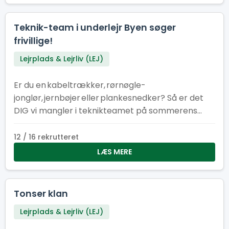
Teknik-team i underlejr Byen søger
frivillige!
Lejrplads & Lejrliv (LEJ)
Er du en kabeltrækker, rørnøgle-
jonglør, jernbøjer eller plankesnedker? Så er det
DIG vi mangler i teknikteamet på sommerens
store spejderlejr i Hedeland!
12 / 16 rekrutteret
LÆS MERE
Tonser klan
Lejrplads & Lejrliv (LEJ)