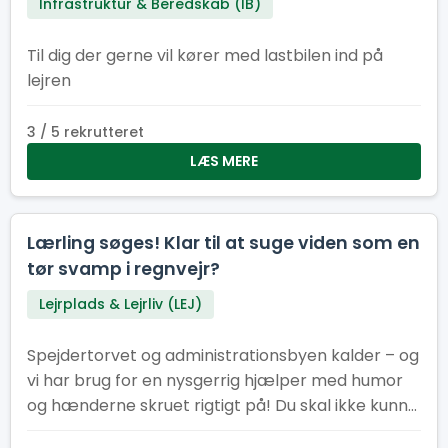
Infrastruktur & Beredskab (IB)
Til dig der gerne vil kører med lastbilen ind på
lejren
3 / 5 rekrutteret
LÆS MERE
Lærling søges! Klar til at suge viden som en
tør svamp i regnvejr?
Lejrplads & Lejrliv (LEJ)
Spejdertorvet og administrationsbyen kalder – og
vi har brug for en nysgerrig hjælper med humor
og hænderne skruet rigtigt på! Du skal ikke kunne
det hele. Faktisk helst ikke. Vi leder efter dig, der vil