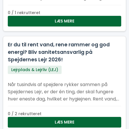
hjælpe med at holde lejren ren, ryddelig og
bæredygtig
0 / 1 rekrutteret
LÆS MERE
Er du til rent vand, rene rammer og god
energi? Bliv sanitetsansvarlig på
Spejdernes Lejr 2026!
Lejrplads & Lejrliv (LEJ)
Når tusindvis af spejdere rykker sammen på
Spejdernes Lejr, er der én ting, der skal fungere
hver eneste dag, hvilket er hygiejnen. Rent vand,
pæne toiletter og velfungerende vaskeområder
er helt afgørende for, at lejren kan køre rundt og
0 / 2 rekrutteret
være et trygt og rart sted for alle
LÆS MERE