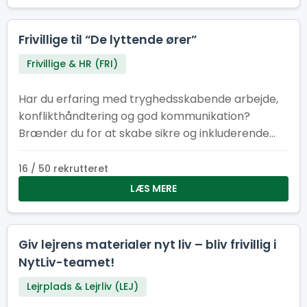
Frivillige til “De lyttende ører”
Frivillige & HR (FRI)
Har du erfaring med tryghedsskabende arbejde,
konflikthåndtering og god kommunikation?
Brænder du for at skabe sikre og inkluderende
fællesskaber? Så er det måske dig, vi søger til
vores tryghedskabende team vi kalder “De
16 / 50 rekrutteret
lyttende ører”. Du kender måske Natteravne,
LÆS MERE
Tryghedsværter eller lignende fra andre store
begivenheder. På Spejdernes Lejr har vi valgt at
kalde os selv for “De lyttende ører”, som tager
Giv lejrens materialer nyt liv – bliv frivillig i
afsæt i det engelske koncept “Listening ears” der
NytLiv-teamet!
også findes på bl.a. verdensjamboreen.
Lejrplads & Lejrliv (LEJ)