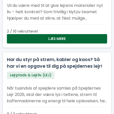
Vil du være med til at give lejrens materialer nyt
liv – helt konkret? Som frivillig i NytLiv‑teamet
hjælper du med at sikre, at flest mulige
materialer fra Spejdernes Lejr 2026 bliver
genbrugt i stedet for kasseret.
2 / 10 rekrutteret
LÆS MERE
Har du styr på strøm, kabler og kaos? Så
har vi en opgave til dig på spejdernes lejr!
Lejrplads & Lejrliv (LEJ)
Når tusindvis af spejdere samles på Spejdernes
Lejr 2026, skal der være lys i teltene, strøm til
kaffemaskinerne og energi til hele oplevelsen, her
kræver det et stærkt EL-hold.