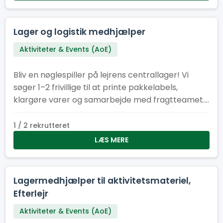
Lager og logistik medhjælper
Aktiviteter & Events (AoE)
Bliv en nøglespiller på lejrens centrallager! Vi
søger 1–2 frivillige til at printe pakkelabels,
klargøre varer og samarbejde med fragtteamet.
Perfekt til dig med overblik, struktur – og kørekort
B.
1 / 2 rekrutteret
LÆS MERE
Lagermedhjælper til aktivitetsmateriel,
Efterlejr
Aktiviteter & Events (AoE)