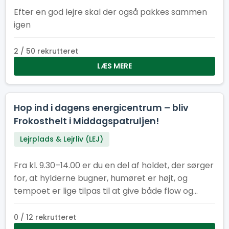
Efter en god lejre skal der også pakkes sammen
igen
2 / 50 rekrutteret
LÆS MERE
Hop ind i dagens energicentrum – bliv
Frokosthelt i Middagspatruljen!
Lejrplads & Lejrliv (LEJ)
Fra kl. 9.30–14.00 er du en del af holdet, der sørger
for, at hylderne bugner, humøret er højt, og
tempoet er lige tilpas til at give både flow og
fællesskab. Her får du en vigtig rolle i lejrens
hjerte – og du gør det sammen med andre, der
0 / 12 rekrutteret