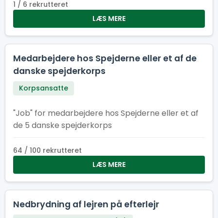
lære, grine og vokse – og som tør stille
1 / 6 rekrutteret
spørgsmålet: “Hvad sker der, hvis jeg trykker
LÆS MERE
her?”
Medarbejdere hos Spejderne eller et af de
danske spejderkorps
Korpsansatte
"Job" for medarbejdere hos Spejderne eller et af
de 5 danske spejderkorps
64 / 100 rekrutteret
LÆS MERE
Nedbrydning af lejren på efterlejr