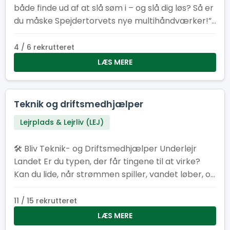
både finde ud af at slå søm i – og slå dig løs? Så er
du måske Spejdertorvets nye multihåndværker!”
2. “Har du tommelfingeren det rigtige sted – og
lyst til at bruge den? Vi søger en frivillig
4 / 6 rekrutteret
altmulig‑helt til Spejdertorvet.” 3. “Er du typen der
LÆS MERE
elsker duften af savsmuld om morgenen? Bliv
vores nye multihåndværker og gør Spejdertorvet
endnu federe!” 4. “Multihåndværker søges! Løn:
Teknik og driftsmedhjælper
Kaffe, godt selskab og følelsen af at være dagens
Lejrplads & Lejrliv (LEJ)
helt.” 5. “Kan du fikse ting, der knirker, knager eller
driller? Så har vi et frivilligt job med dit navn på!”
🛠️ Bliv Teknik- og Driftsmedhjælper Underlejr
Landet Er du typen, der får tingene til at virke?
Kan du lide, når strømmen spiller, vandet løber, og
det praktiske bare fungerer? Som teknik- og
driftsmedhjælper bliver du en del af holdet bag
11 / 15 rekrutteret
kulisserne, der får lejren til at hænge sammen.
LÆS MERE