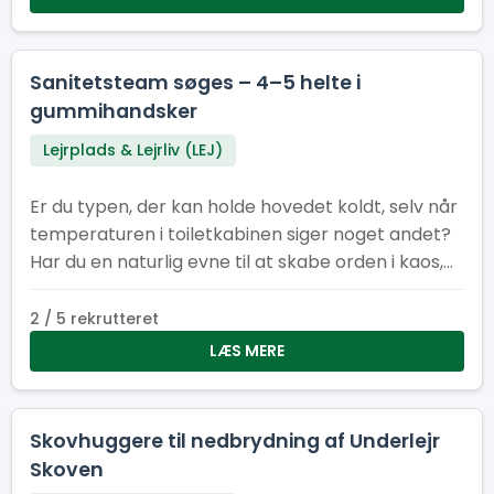
Toiletchef.
Sanitetsteam søges – 4–5 helte i
gummihandsker
Lejrplads & Lejrliv (LEJ)
Er du typen, der kan holde hovedet koldt, selv når
temperaturen i toiletkabinen siger noget andet?
Har du en naturlig evne til at skabe orden i kaos,
få ting til at dufte bedre end de burde, og arbejde
som en del af et team, der tager renlighed
2 / 5 rekrutteret
alvorligt – men ikke sig selv? Så er det dig (og
LÆS MERE
måske dine kommende kolleger), vi leder efter. Vi
søger 4–5 dedikerede medlemmer til vores
sanitetsstyrke – et hold, der får vores faciliteter til
Skovhuggere til nedbrydning af Underlejr
at fremstå som små oaser af ro og renhed.
Skoven