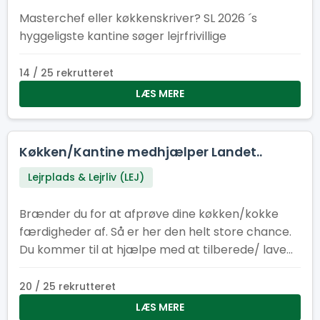
Masterchef eller køkkenskriver? SL 2026 ´s
hyggeligste kantine søger lejrfrivillige
14 / 25 rekrutteret
LÆS MERE
Køkken/Kantine medhjælper Landet..
Lejrplads & Lejrliv (LEJ)
Brænder du for at afprøve dine køkken/kokke
færdigheder af. Så er her den helt store chance.
Du kommer til at hjælpe med at tilberede/ lave
mad til cirka 400-500 personer om dagen.
20 / 25 rekrutteret
LÆS MERE