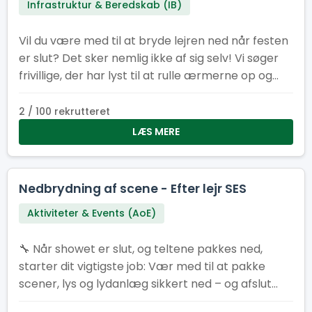
Infrastruktur & Beredskab (IB)
Vil du være med til at bryde lejren ned når festen
er slut? Det sker nemlig ikke af sig selv! Vi søger
frivillige, der har lyst til at rulle ærmerne op og
sætte det sidste punktum på en fantastisk lejr.
2 / 100 rekrutteret
LÆS MERE
Nedbrydning af scene - Efter lejr SES
Aktiviteter & Events (AoE)
🔧 Når showet er slut, og teltene pakkes ned,
starter dit vigtigste job: Vær med til at pakke
scener, lys og lydanlæg sikkert ned – og afslut
SL26 med manér 💪