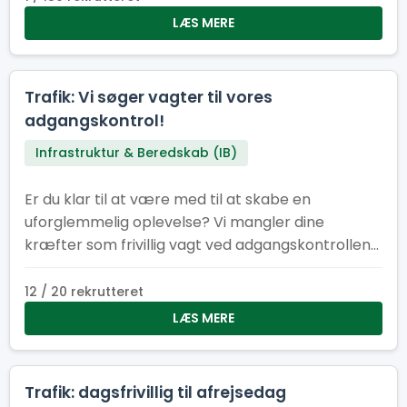
være med til at sikre, at alt kører som smurt –
LÆS MERE
bogstaveligt talt.
Trafik: Vi søger vagter til vores
adgangskontrol!
Infrastruktur & Beredskab (IB)
Er du klar til at være med til at skabe en
uforglemmelig oplevelse? Vi mangler dine
kræfter som frivillig vagt ved adgangskontrollen
til lejrområde ved Spejdernes lejr 2026!
12 / 20 rekrutteret
LÆS MERE
Trafik: dagsfrivillig til afrejsedag