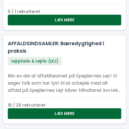
0 / 1 rekrutteret
LÆS MERE
AFFALDSINDSAMLER: Bæredygtighed i
praksis
Lejrplads & Lejrliv (LEJ)
Bliv en del af affaldteamet på Spejdernes Lejr! Vi
søger folk som har lyst til at arbejde med alt
affald på Spejdernes Lejr bliver håndteret korrekt,
at der er nok affaldscontainere på lejren og at
affaldcontainere bliver tømt efter behov.
16 / 20 rekrutteret
LÆS MERE