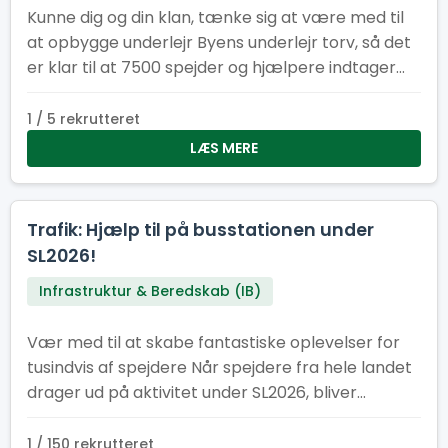
Kunne dig og din klan, tænke sig at være med til
at opbygge underlejr Byens underlejr torv, så det
er klar til at 7500 spejder og hjælpere indtager
vores underlejr. Underlejr torvet består af
følgende faste installationer: køkken/kantine,
1 / 5 rekrutteret
cafe, information, minimarked, proviant
LÆS MERE
udlevering og en skadesklinik
Trafik: Hjælp til på busstationen under
SL2026!
Infrastruktur & Beredskab (IB)
Vær med til at skabe fantastiske oplevelser for
tusindvis af spejdere Når spejdere fra hele landet
drager ud på aktivitet under SL2026, bliver
busstationen et af lejrens vigtigste knudepunkter.
Her har vi brug for engagerede frivillige, der vil
1 / 150 rekrutteret