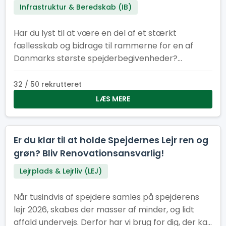
Infrastruktur & Beredskab (IB)
Har du lyst til at være en del af et stærkt
fællesskab og bidrage til rammerne for en af
Danmarks største spejderbegivenheder?
Spejdernes Lejr søger frivillige elektrikere og el-
medhjælpere til flere perioder før, under og efter
32 / 50 rekrutteret
lejren. Uanset om du kan være med i få dage eller
LÆS MERE
i en længere periode, er din indsats afgørende for,
at tusindvis af spejdere får en tryg og
velfungerende lejr.
Er du klar til at holde Spejdernes Lejr ren og
grøn? Bliv Renovationsansvarlig!
Lejrplads & Lejrliv (LEJ)
Når tusindvis af spejdere samles på spejderens
lejr 2026, skabes der masser af minder, og lidt
affald undervejs. Derfor har vi brug for dig, der kan