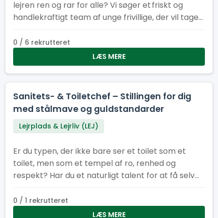
lejren ren og rar for alle? Vi søger et friskt og
handlekraftigt team af unge frivillige, der vil tage
ansvar for indsamling og tømning af skrald på
Spejertorvet og i administrationsbyen under
0 / 6 rekrutteret
sommerlejren. Du er energisk, hjælpsom og ikke
LÆS MERE
bange for at tage fat Du kan arbejde
selvstændigt og som en del af et team Du har
sans for orden og ansvar Du har måske humor
Sanitets- & Toiletchef – Stillingen for dig
nok til at gøre skraldearbejde til en fest!
med stålmave og guldstandarder
Lejrplads & Lejrliv (LEJ)
Er du typen, der ikke bare ser et toilet som et
toilet, men som et tempel af ro, renhed og
respekt? Har du et naturligt talent for at få selv
de mest pressede sanitetsområder til at skinne
som en nypudset porcelænstronstol? Så er det
0 / 1 rekrutteret
dig, vi leder efter som vores nye Sanitets- og
LÆS MERE