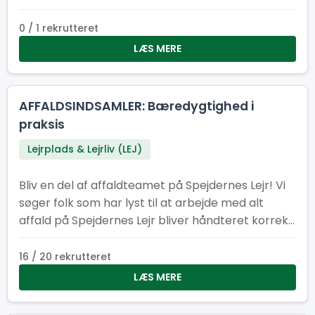
0 / 1 rekrutteret
LÆS MERE
AFFALDSINDSAMLER: Bæredygtighed i
praksis
Lejrplads & Lejrliv (LEJ)
Bliv en del af affaldteamet på Spejdernes Lejr! Vi
søger folk som har lyst til at arbejde med alt
affald på Spejdernes Lejr bliver håndteret korrekt,
at der er nok affaldscontainere på lejren og at
affaldcontainere bliver tømt efter behov.
16 / 20 rekrutteret
LÆS MERE