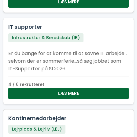
også elsker at være dér, hvor der sker noget.
LÆS MERE
Kom og vær med! Her er der plads til smil,
samarbejde og en arbejdsformiddag, der giver
energi til resten af dagen. Kan du flere sprog?
IT supporter
Super! Fortæl os gerne hvilke, når du søger – så
Infrastruktur & Beredskab (IB)
ved vi, hvem vi skal sende af sted til internationale
efterlysninger efter havregryn. Frokostheltenes
Er du bange for at komme til at savne IT arbejde ,
motto er: ”Vi giver energien – I lever eventyret!”
selvom der er sommerferie...så søg jobbet som
IT-Supporter på SL2026.
4 / 6 rekrutteret
LÆS MERE
Kantinemedarbejder
Lejrplads & Lejrliv (LEJ)