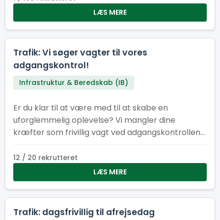
være med til at sikre, at alt kører som smurt –
LÆS MERE
bogstaveligt talt.
Trafik: Vi søger vagter til vores
adgangskontrol!
Infrastruktur & Beredskab (IB)
Er du klar til at være med til at skabe en
uforglemmelig oplevelse? Vi mangler dine
kræfter som frivillig vagt ved adgangskontrollen
til lejrområde ved Spejdernes lejr 2026!
12 / 20 rekrutteret
LÆS MERE
Trafik: dagsfrivillig til afrejsedag