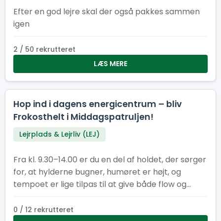
Efter en god lejre skal der også pakkes sammen
igen
2 / 50 rekrutteret
LÆS MERE
Hop ind i dagens energicentrum – bliv
Frokosthelt i Middagspatruljen!
Lejrplads & Lejrliv (LEJ)
Fra kl. 9.30–14.00 er du en del af holdet, der sørger
for, at hylderne bugner, humøret er højt, og
tempoet er lige tilpas til at give både flow og
fællesskab. Her får du en vigtig rolle i lejrens
hjerte – og du gør det sammen med andre, der
0 / 12 rekrutteret