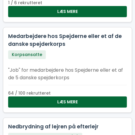
lære, grine og vokse – og som tør stille
1 / 6 rekrutteret
spørgsmålet: “Hvad sker der, hvis jeg trykker
LÆS MERE
her?”
Medarbejdere hos Spejderne eller et af de
danske spejderkorps
Korpsansatte
"Job" for medarbejdere hos Spejderne eller et af
de 5 danske spejderkorps
64 / 100 rekrutteret
LÆS MERE
Nedbrydning af lejren på efterlejr