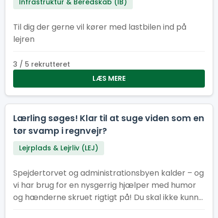
Infrastruktur & Beredskab (IB)
Til dig der gerne vil kører med lastbilen ind på
lejren
3 / 5 rekrutteret
LÆS MERE
Lærling søges! Klar til at suge viden som en
tør svamp i regnvejr?
Lejrplads & Lejrliv (LEJ)
Spejdertorvet og administrationsbyen kalder – og
vi har brug for en nysgerrig hjælper med humor
og hænderne skruet rigtigt på! Du skal ikke kunne
det hele. Faktisk helst ikke. Vi leder efter dig, der vil