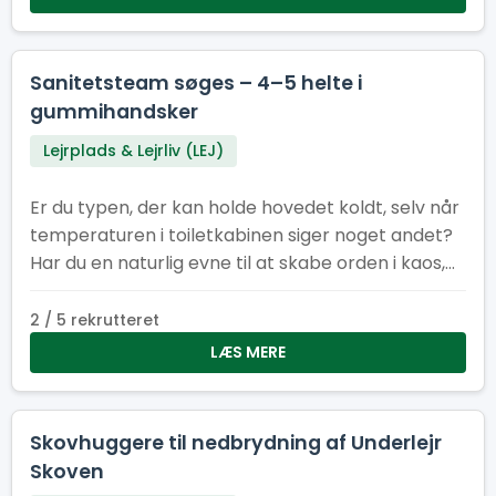
Toiletchef.
Sanitetsteam søges – 4–5 helte i
gummihandsker
Lejrplads & Lejrliv (LEJ)
Er du typen, der kan holde hovedet koldt, selv når
temperaturen i toiletkabinen siger noget andet?
Har du en naturlig evne til at skabe orden i kaos,
få ting til at dufte bedre end de burde, og arbejde
som en del af et team, der tager renlighed
2 / 5 rekrutteret
alvorligt – men ikke sig selv? Så er det dig (og
LÆS MERE
måske dine kommende kolleger), vi leder efter. Vi
søger 4–5 dedikerede medlemmer til vores
sanitetsstyrke – et hold, der får vores faciliteter til
Skovhuggere til nedbrydning af Underlejr
at fremstå som små oaser af ro og renhed.
Skoven