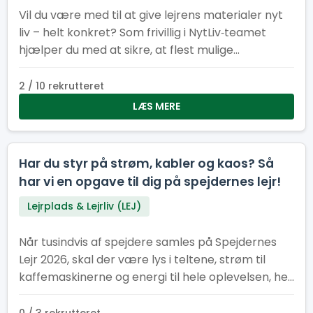
Vil du være med til at give lejrens materialer nyt
liv – helt konkret? Som frivillig i NytLiv‑teamet
hjælper du med at sikre, at flest mulige
materialer fra Spejdernes Lejr 2026 bliver
genbrugt i stedet for kasseret.
2 / 10 rekrutteret
LÆS MERE
Har du styr på strøm, kabler og kaos? Så
har vi en opgave til dig på spejdernes lejr!
Lejrplads & Lejrliv (LEJ)
Når tusindvis af spejdere samles på Spejdernes
Lejr 2026, skal der være lys i teltene, strøm til
kaffemaskinerne og energi til hele oplevelsen, her
kræver det et stærkt EL-hold.