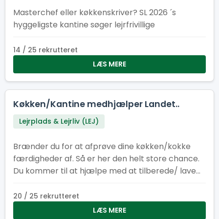
Masterchef eller køkkenskriver? SL 2026 ´s
hyggeligste kantine søger lejrfrivillige
14 / 25 rekrutteret
LÆS MERE
Køkken/Kantine medhjælper Landet..
Lejrplads & Lejrliv (LEJ)
Brænder du for at afprøve dine køkken/kokke
færdigheder af. Så er her den helt store chance.
Du kommer til at hjælpe med at tilberede/ lave
mad til cirka 400-500 personer om dagen.
20 / 25 rekrutteret
LÆS MERE