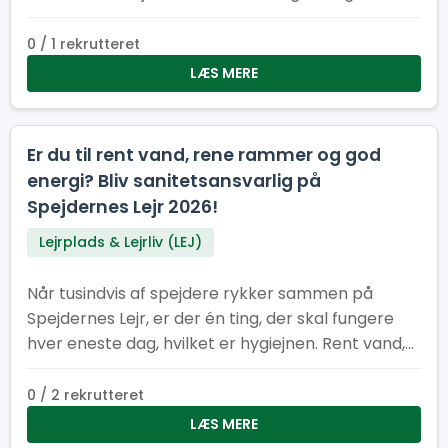
hjælpe med at holde lejren ren, ryddelig og
bæredygtig
0 / 1 rekrutteret
LÆS MERE
Er du til rent vand, rene rammer og god
energi? Bliv sanitetsansvarlig på
Spejdernes Lejr 2026!
Lejrplads & Lejrliv (LEJ)
Når tusindvis af spejdere rykker sammen på
Spejdernes Lejr, er der én ting, der skal fungere
hver eneste dag, hvilket er hygiejnen. Rent vand,
pæne toiletter og velfungerende vaskeområder
er helt afgørende for, at lejren kan køre rundt og
0 / 2 rekrutteret
være et trygt og rart sted for alle
LÆS MERE