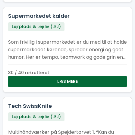
Supermarkedet kalder
Lejrplads & Lejrliv (LEJ)
Som frivillig i supermarkedet er du med til at holde
supermarkedet kørende, spreder energi og godt
humør. Her er tempo, teamwork og gode grin en
del af pakken, mens I i fællesskab sikrer, at
hylderne er fyldt med energi om formiddagen og
30 / 40 rekrutteret
til frokost.
LÆS MERE
Tech SwissKnife
Lejrplads & Lejrliv (LEJ)
Multihåndværker på Spejdertorvet 1. “Kan du