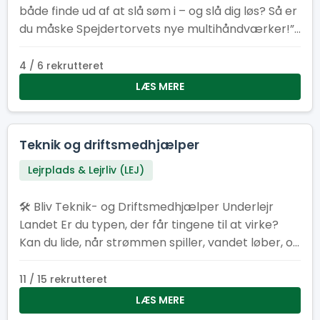
både finde ud af at slå søm i – og slå dig løs? Så er
du måske Spejdertorvets nye multihåndværker!”
2. “Har du tommelfingeren det rigtige sted – og
lyst til at bruge den? Vi søger en frivillig
4 / 6 rekrutteret
altmulig‑helt til Spejdertorvet.” 3. “Er du typen der
LÆS MERE
elsker duften af savsmuld om morgenen? Bliv
vores nye multihåndværker og gør Spejdertorvet
endnu federe!” 4. “Multihåndværker søges! Løn:
Teknik og driftsmedhjælper
Kaffe, godt selskab og følelsen af at være dagens
Lejrplads & Lejrliv (LEJ)
helt.” 5. “Kan du fikse ting, der knirker, knager eller
driller? Så har vi et frivilligt job med dit navn på!”
🛠️ Bliv Teknik- og Driftsmedhjælper Underlejr
Landet Er du typen, der får tingene til at virke?
Kan du lide, når strømmen spiller, vandet løber, og
det praktiske bare fungerer? Som teknik- og
driftsmedhjælper bliver du en del af holdet bag
11 / 15 rekrutteret
kulisserne, der får lejren til at hænge sammen.
LÆS MERE