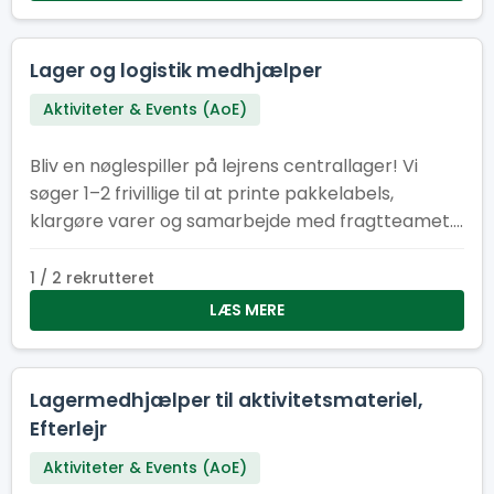
Lager og logistik medhjælper
Aktiviteter & Events (AoE)
Bliv en nøglespiller på lejrens centrallager! Vi
søger 1–2 frivillige til at printe pakkelabels,
klargøre varer og samarbejde med fragtteamet.
Perfekt til dig med overblik, struktur – og kørekort
B.
1 / 2 rekrutteret
LÆS MERE
Lagermedhjælper til aktivitetsmateriel,
Efterlejr
Aktiviteter & Events (AoE)