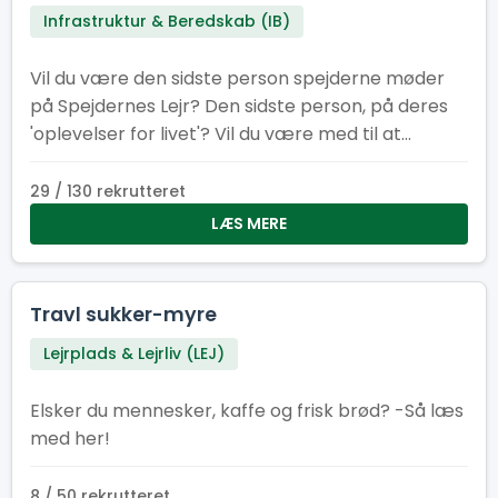
Infrastruktur & Beredskab (IB)
Vil du være den sidste person spejderne møder
på Spejdernes Lejr? Den sidste person, på deres
'oplevelser for livet'? Vil du være med til at
afslutningen på lejren bliver god og sikker? Så er
dette lige jobbet for dig!
29 / 130 rekrutteret
LÆS MERE
Travl sukker-myre
Lejrplads & Lejrliv (LEJ)
Elsker du mennesker, kaffe og frisk brød? -Så læs
med her!
8 / 50 rekrutteret