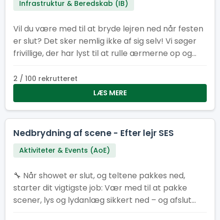
Infrastruktur & Beredskab (IB)
Vil du være med til at bryde lejren ned når festen
er slut? Det sker nemlig ikke af sig selv! Vi søger
frivillige, der har lyst til at rulle ærmerne op og
sætte det sidste punktum på en fantastisk lejr.
2 / 100 rekrutteret
LÆS MERE
Nedbrydning af scene - Efter lejr SES
Aktiviteter & Events (AoE)
🔧 Når showet er slut, og teltene pakkes ned,
starter dit vigtigste job: Vær med til at pakke
scener, lys og lydanlæg sikkert ned – og afslut
SL26 med manér 💪