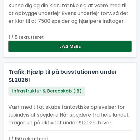
Kunne dig og din klan, tænke sig at være med til
at opbygge underlejr Byens underlejr torv, så det
er klar til at 7500 spejder og hjælpere indtager
vores underlejr. Underlejr torvet består af
følgende faste installationer: køkken/kantine,
1 / 5 rekrutteret
cafe, information, minimarked, proviant
LÆS MERE
udlevering og en skadesklinik
Trafik: Hjælp til på busstationen under
SL2026!
Infrastruktur & Beredskab (IB)
Vær med til at skabe fantastiske oplevelser for
tusindvis af spejdere Når spejdere fra hele landet
drager ud på aktivitet under SL2026, bliver
busstationen et af lejrens vigtigste knudepunkter.
Her har vi brug for engagerede frivillige, der vil
1 / 150 rekrutteret