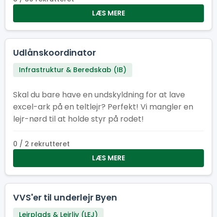
LÆS MERE
Udlånskoordinator
Infrastruktur & Beredskab (IB)
Skal du bare have en undskyldning for at lave
excel-ark på en teltlejr? Perfekt! Vi mangler en
lejr-nørd til at holde styr på rodet!
0 / 2 rekrutteret
LÆS MERE
VVS'er til underlejr Byen
Lejrplads & Lejrliv (LEJ)