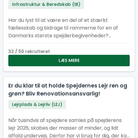
Infrastruktur & Beredskab (IB)
Har du lyst til at være en del af et stærkt
fællesskab og bidrage til rammerne for en af
Danmarks største spejderbegivenheder?
Spejdernes Lejr søger frivillige elektrikere og el-
medhjælpere til flere perioder før, under og efter
32 / 50 rekrutteret
lejren. Uanset om du kan være med i få dage eller
LÆS MERE
i en længere periode, er din indsats afgørende for,
at tusindvis af spejdere får en tryg og
velfungerende lejr.
Er du klar til at holde Spejdernes Lejr ren og
grøn? Bliv Renovationsansvarlig!
Lejrplads & Lejrliv (LEJ)
Når tusindvis af spejdere samles på spejderens
lejr 2026, skabes der masser af minder, og lidt
affald undervejs. Derfor har vi brug for dig, der kan