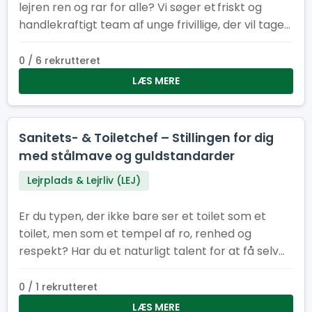
lejren ren og rar for alle? Vi søger et friskt og
handlekraftigt team af unge frivillige, der vil tage
ansvar for indsamling og tømning af skrald på
Spejertorvet og i administrationsbyen under
0 / 6 rekrutteret
sommerlejren. Du er energisk, hjælpsom og ikke
LÆS MERE
bange for at tage fat Du kan arbejde
selvstændigt og som en del af et team Du har
sans for orden og ansvar Du har måske humor
Sanitets- & Toiletchef – Stillingen for dig
nok til at gøre skraldearbejde til en fest!
med stålmave og guldstandarder
Lejrplads & Lejrliv (LEJ)
Er du typen, der ikke bare ser et toilet som et
toilet, men som et tempel af ro, renhed og
respekt? Har du et naturligt talent for at få selv
de mest pressede sanitetsområder til at skinne
som en nypudset porcelænstronstol? Så er det
0 / 1 rekrutteret
dig, vi leder efter som vores nye Sanitets- og
LÆS MERE