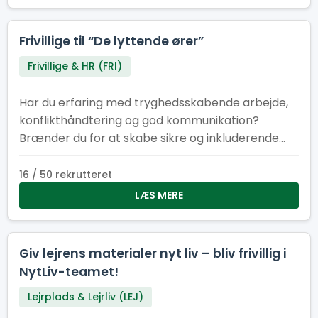
Frivillige til “De lyttende ører”
Frivillige & HR (FRI)
Har du erfaring med tryghedsskabende arbejde,
konflikthåndtering og god kommunikation?
Brænder du for at skabe sikre og inkluderende
fællesskaber? Så er det måske dig, vi søger til
vores tryghedskabende team vi kalder “De
16 / 50 rekrutteret
lyttende ører”. Du kender måske Natteravne,
LÆS MERE
Tryghedsværter eller lignende fra andre store
begivenheder. På Spejdernes Lejr har vi valgt at
kalde os selv for “De lyttende ører”, som tager
Giv lejrens materialer nyt liv – bliv frivillig i
afsæt i det engelske koncept “Listening ears” der
NytLiv-teamet!
også findes på bl.a. verdensjamboreen.
Lejrplads & Lejrliv (LEJ)