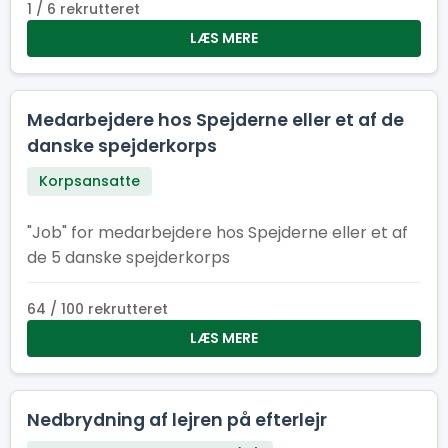
lære, grine og vokse – og som tør stille
1 / 6 rekrutteret
spørgsmålet: “Hvad sker der, hvis jeg trykker
LÆS MERE
her?”
Medarbejdere hos Spejderne eller et af de
danske spejderkorps
Korpsansatte
"Job" for medarbejdere hos Spejderne eller et af
de 5 danske spejderkorps
64 / 100 rekrutteret
LÆS MERE
Nedbrydning af lejren på efterlejr