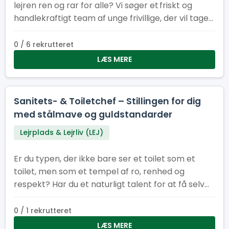
lejren ren og rar for alle? Vi søger et friskt og
handlekraftigt team af unge frivillige, der vil tage
ansvar for indsamling og tømning af skrald på
Spejertorvet og i administrationsbyen under
0 / 6 rekrutteret
sommerlejren. Du er energisk, hjælpsom og ikke
LÆS MERE
bange for at tage fat Du kan arbejde
selvstændigt og som en del af et team Du har
sans for orden og ansvar Du har måske humor
Sanitets- & Toiletchef – Stillingen for dig
nok til at gøre skraldearbejde til en fest!
med stålmave og guldstandarder
Lejrplads & Lejrliv (LEJ)
Er du typen, der ikke bare ser et toilet som et
toilet, men som et tempel af ro, renhed og
respekt? Har du et naturligt talent for at få selv
de mest pressede sanitetsområder til at skinne
som en nypudset porcelænstronstol? Så er det
0 / 1 rekrutteret
dig, vi leder efter som vores nye Sanitets- og
LÆS MERE