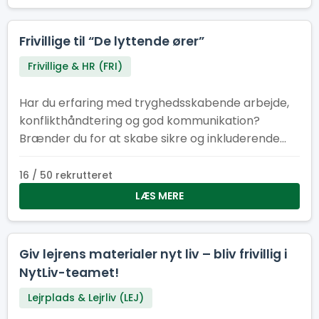
Frivillige til “De lyttende ører”
Frivillige & HR (FRI)
Har du erfaring med tryghedsskabende arbejde,
konflikthåndtering og god kommunikation?
Brænder du for at skabe sikre og inkluderende
fællesskaber? Så er det måske dig, vi søger til
vores tryghedskabende team vi kalder “De
16 / 50 rekrutteret
lyttende ører”. Du kender måske Natteravne,
LÆS MERE
Tryghedsværter eller lignende fra andre store
begivenheder. På Spejdernes Lejr har vi valgt at
kalde os selv for “De lyttende ører”, som tager
Giv lejrens materialer nyt liv – bliv frivillig i
afsæt i det engelske koncept “Listening ears” der
NytLiv-teamet!
også findes på bl.a. verdensjamboreen.
Lejrplads & Lejrliv (LEJ)