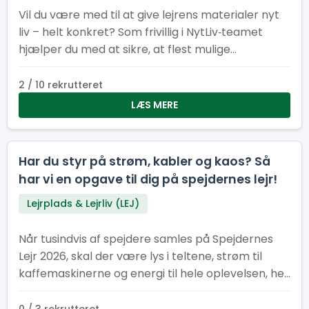
Vil du være med til at give lejrens materialer nyt
liv – helt konkret? Som frivillig i NytLiv‑teamet
hjælper du med at sikre, at flest mulige
materialer fra Spejdernes Lejr 2026 bliver
genbrugt i stedet for kasseret.
2 / 10 rekrutteret
LÆS MERE
Har du styr på strøm, kabler og kaos? Så
har vi en opgave til dig på spejdernes lejr!
Lejrplads & Lejrliv (LEJ)
Når tusindvis af spejdere samles på Spejdernes
Lejr 2026, skal der være lys i teltene, strøm til
kaffemaskinerne og energi til hele oplevelsen, her
kræver det et stærkt EL-hold.