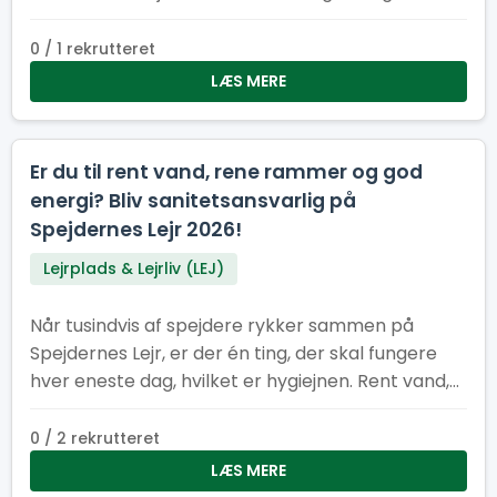
hjælpe med at holde lejren ren, ryddelig og
bæredygtig
0 / 1 rekrutteret
LÆS MERE
Er du til rent vand, rene rammer og god
energi? Bliv sanitetsansvarlig på
Spejdernes Lejr 2026!
Lejrplads & Lejrliv (LEJ)
Når tusindvis af spejdere rykker sammen på
Spejdernes Lejr, er der én ting, der skal fungere
hver eneste dag, hvilket er hygiejnen. Rent vand,
pæne toiletter og velfungerende vaskeområder
er helt afgørende for, at lejren kan køre rundt og
0 / 2 rekrutteret
være et trygt og rart sted for alle
LÆS MERE