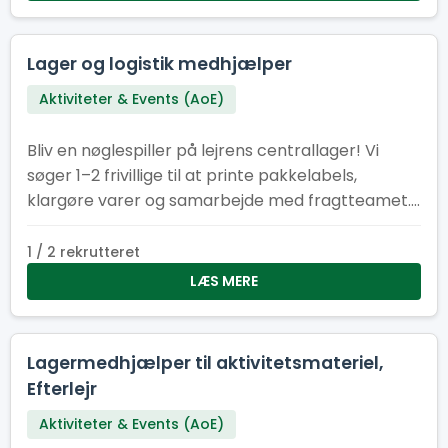
Lager og logistik medhjælper
Aktiviteter & Events (AoE)
Bliv en nøglespiller på lejrens centrallager! Vi
søger 1–2 frivillige til at printe pakkelabels,
klargøre varer og samarbejde med fragtteamet.
Perfekt til dig med overblik, struktur – og kørekort
B.
1 / 2 rekrutteret
LÆS MERE
Lagermedhjælper til aktivitetsmateriel,
Efterlejr
Aktiviteter & Events (AoE)