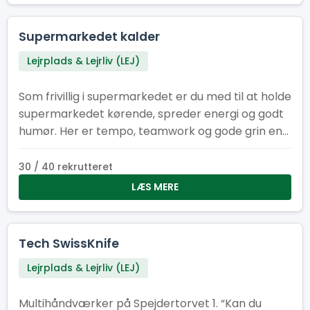
Supermarkedet kalder
Lejrplads & Lejrliv (LEJ)
Som frivillig i supermarkedet er du med til at holde
supermarkedet kørende, spreder energi og godt
humør. Her er tempo, teamwork og gode grin en
del af pakken, mens I i fællesskab sikrer, at
hylderne er fyldt med energi om formiddagen og
30 / 40 rekrutteret
til frokost.
LÆS MERE
Tech SwissKnife
Lejrplads & Lejrliv (LEJ)
Multihåndværker på Spejdertorvet 1. “Kan du