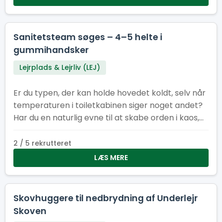
Toiletchef.
Sanitetsteam søges – 4–5 helte i
gummihandsker
Lejrplads & Lejrliv (LEJ)
Er du typen, der kan holde hovedet koldt, selv når
temperaturen i toiletkabinen siger noget andet?
Har du en naturlig evne til at skabe orden i kaos,
få ting til at dufte bedre end de burde, og arbejde
som en del af et team, der tager renlighed
2 / 5 rekrutteret
alvorligt – men ikke sig selv? Så er det dig (og
LÆS MERE
måske dine kommende kolleger), vi leder efter. Vi
søger 4–5 dedikerede medlemmer til vores
sanitetsstyrke – et hold, der får vores faciliteter til
Skovhuggere til nedbrydning af Underlejr
at fremstå som små oaser af ro og renhed.
Skoven