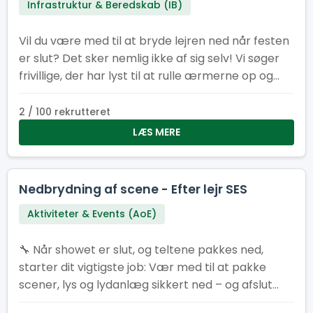
Infrastruktur & Beredskab (IB)
Vil du være med til at bryde lejren ned når festen
er slut? Det sker nemlig ikke af sig selv! Vi søger
frivillige, der har lyst til at rulle ærmerne op og
sætte det sidste punktum på en fantastisk lejr.
2 / 100 rekrutteret
LÆS MERE
Nedbrydning af scene - Efter lejr SES
Aktiviteter & Events (AoE)
🔧 Når showet er slut, og teltene pakkes ned,
starter dit vigtigste job: Vær med til at pakke
scener, lys og lydanlæg sikkert ned – og afslut
SL26 med manér 💪