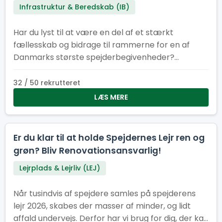
Infrastruktur & Beredskab (IB)
Har du lyst til at være en del af et stærkt
fællesskab og bidrage til rammerne for en af
Danmarks største spejderbegivenheder?
Spejdernes Lejr søger frivillige elektrikere og el-
medhjælpere til flere perioder før, under og efter
32 / 50 rekrutteret
lejren. Uanset om du kan være med i få dage eller
LÆS MERE
i en længere periode, er din indsats afgørende for,
at tusindvis af spejdere får en tryg og
velfungerende lejr.
Er du klar til at holde Spejdernes Lejr ren og
grøn? Bliv Renovationsansvarlig!
Lejrplads & Lejrliv (LEJ)
Når tusindvis af spejdere samles på spejderens
lejr 2026, skabes der masser af minder, og lidt
affald undervejs. Derfor har vi brug for dig, der kan