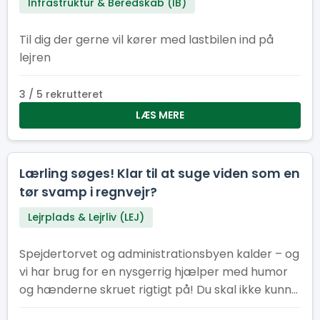
Infrastruktur & Beredskab (IB)
Til dig der gerne vil kører med lastbilen ind på
lejren
3 / 5 rekrutteret
LÆS MERE
Lærling søges! Klar til at suge viden som en
tør svamp i regnvejr?
Lejrplads & Lejrliv (LEJ)
Spejdertorvet og administrationsbyen kalder – og
vi har brug for en nysgerrig hjælper med humor
og hænderne skruet rigtigt på! Du skal ikke kunne
det hele. Faktisk helst ikke. Vi leder efter dig, der vil