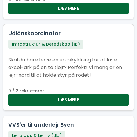
LÆS MERE
Udlånskoordinator
Infrastruktur & Beredskab (IB)
Skal du bare have en undskyldning for at lave
excel-ark på en teltlejr? Perfekt! Vi mangler en
lejr-nørd til at holde styr på rodet!
0 / 2 rekrutteret
LÆS MERE
VVS'er til underlejr Byen
Lejrplads & Lejrliv (LEJ)