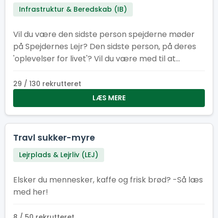
Infrastruktur & Beredskab (IB)
Vil du være den sidste person spejderne møder
på Spejdernes Lejr? Den sidste person, på deres
'oplevelser for livet'? Vil du være med til at
afslutningen på lejren bliver god og sikker? Så er
dette lige jobbet for dig!
29 / 130 rekrutteret
LÆS MERE
Travl sukker-myre
Lejrplads & Lejrliv (LEJ)
Elsker du mennesker, kaffe og frisk brød? -Så læs
med her!
8 / 50 rekrutteret