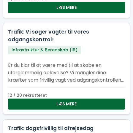
være med til at sikre, at alt kører som smurt –
LÆS MERE
bogstaveligt talt.
Trafik: Vi søger vagter til vores
adgangskontrol!
Infrastruktur & Beredskab (IB)
Er du klar til at være med til at skabe en
uforglemmelig oplevelse? Vi mangler dine
kræfter som frivillig vagt ved adgangskontrollen
til lejrområde ved Spejdernes lejr 2026!
12 / 20 rekrutteret
LÆS MERE
Trafik: dagsfrivillig til afrejsedag