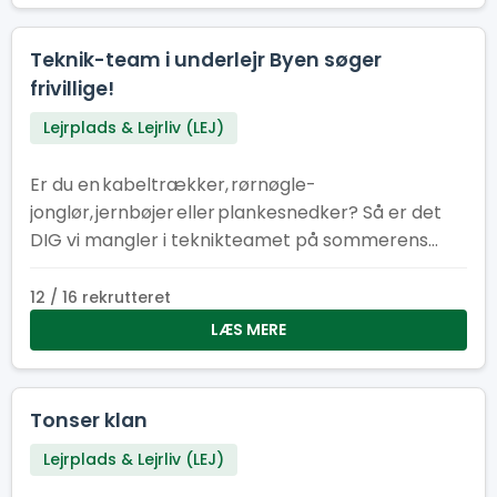
Teknik-team i underlejr Byen søger
frivillige!
Lejrplads & Lejrliv (LEJ)
Er du en kabeltrækker, rørnøgle-
jonglør, jernbøjer eller plankesnedker? Så er det
DIG vi mangler i teknikteamet på sommerens
store spejderlejr i Hedeland!
12 / 16 rekrutteret
LÆS MERE
Tonser klan
Lejrplads & Lejrliv (LEJ)