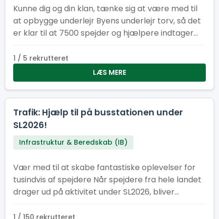
Kunne dig og din klan, tænke sig at være med til
at opbygge underlejr Byens underlejr torv, så det
er klar til at 7500 spejder og hjælpere indtager
vores underlejr. Underlejr torvet består af
følgende faste installationer: køkken/kantine,
1 / 5 rekrutteret
cafe, information, minimarked, proviant
LÆS MERE
udlevering og en skadesklinik
Trafik: Hjælp til på busstationen under
SL2026!
Infrastruktur & Beredskab (IB)
Vær med til at skabe fantastiske oplevelser for
tusindvis af spejdere Når spejdere fra hele landet
drager ud på aktivitet under SL2026, bliver
busstationen et af lejrens vigtigste knudepunkter.
Her har vi brug for engagerede frivillige, der vil
1 / 150 rekrutteret