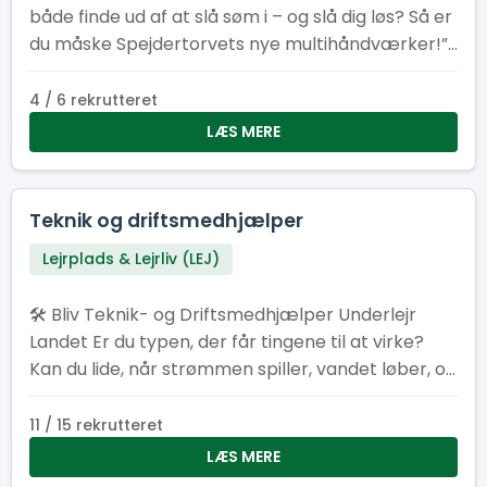
både finde ud af at slå søm i – og slå dig løs? Så er
du måske Spejdertorvets nye multihåndværker!”
2. “Har du tommelfingeren det rigtige sted – og
lyst til at bruge den? Vi søger en frivillig
4 / 6 rekrutteret
altmulig‑helt til Spejdertorvet.” 3. “Er du typen der
LÆS MERE
elsker duften af savsmuld om morgenen? Bliv
vores nye multihåndværker og gør Spejdertorvet
endnu federe!” 4. “Multihåndværker søges! Løn:
Teknik og driftsmedhjælper
Kaffe, godt selskab og følelsen af at være dagens
Lejrplads & Lejrliv (LEJ)
helt.” 5. “Kan du fikse ting, der knirker, knager eller
driller? Så har vi et frivilligt job med dit navn på!”
🛠️ Bliv Teknik- og Driftsmedhjælper Underlejr
Landet Er du typen, der får tingene til at virke?
Kan du lide, når strømmen spiller, vandet løber, og
det praktiske bare fungerer? Som teknik- og
driftsmedhjælper bliver du en del af holdet bag
11 / 15 rekrutteret
kulisserne, der får lejren til at hænge sammen.
LÆS MERE