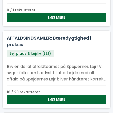
0 / 1 rekrutteret
LÆS MERE
AFFALDSINDSAMLER: Bæredygtighed i
praksis
Lejrplads & Lejrliv (LEJ)
Bliv en del af affaldteamet på Spejdernes Lejr! Vi
søger folk som har lyst til at arbejde med alt
affald på Spejdernes Lejr bliver håndteret korrekt,
at der er nok affaldscontainere på lejren og at
affaldcontainere bliver tømt efter behov.
16 / 20 rekrutteret
LÆS MERE