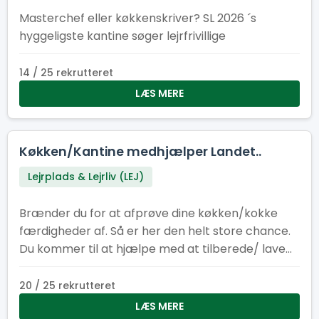
Masterchef eller køkkenskriver? SL 2026 ´s
hyggeligste kantine søger lejrfrivillige
14 / 25 rekrutteret
LÆS MERE
Køkken/Kantine medhjælper Landet..
Lejrplads & Lejrliv (LEJ)
Brænder du for at afprøve dine køkken/kokke
færdigheder af. Så er her den helt store chance.
Du kommer til at hjælpe med at tilberede/ lave
mad til cirka 400-500 personer om dagen.
20 / 25 rekrutteret
LÆS MERE