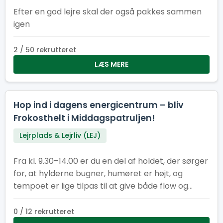
Efter en god lejre skal der også pakkes sammen
igen
2 / 50 rekrutteret
LÆS MERE
Hop ind i dagens energicentrum – bliv
Frokosthelt i Middagspatruljen!
Lejrplads & Lejrliv (LEJ)
Fra kl. 9.30–14.00 er du en del af holdet, der sørger
for, at hylderne bugner, humøret er højt, og
tempoet er lige tilpas til at give både flow og
fællesskab. Her får du en vigtig rolle i lejrens
hjerte – og du gør det sammen med andre, der
0 / 12 rekrutteret