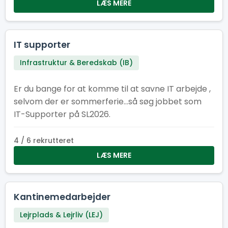
også elsker at være dér, hvor der sker noget.
LÆS MERE
Kom og vær med! Her er der plads til smil,
samarbejde og en arbejdsformiddag, der giver
energi til resten af dagen. Kan du flere sprog?
IT supporter
Super! Fortæl os gerne hvilke, når du søger – så
Infrastruktur & Beredskab (IB)
ved vi, hvem vi skal sende af sted til internationale
efterlysninger efter havregryn. Frokostheltenes
Er du bange for at komme til at savne IT arbejde ,
motto er: ”Vi giver energien – I lever eventyret!”
selvom der er sommerferie...så søg jobbet som
IT-Supporter på SL2026.
4 / 6 rekrutteret
LÆS MERE
Kantinemedarbejder
Lejrplads & Lejrliv (LEJ)