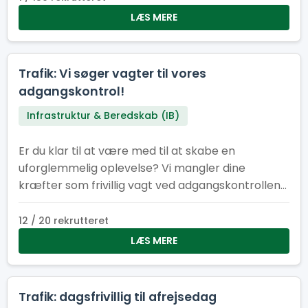
være med til at sikre, at alt kører som smurt –
LÆS MERE
bogstaveligt talt.
Trafik: Vi søger vagter til vores
adgangskontrol!
Infrastruktur & Beredskab (IB)
Er du klar til at være med til at skabe en
uforglemmelig oplevelse? Vi mangler dine
kræfter som frivillig vagt ved adgangskontrollen
til lejrområde ved Spejdernes lejr 2026!
12 / 20 rekrutteret
LÆS MERE
Trafik: dagsfrivillig til afrejsedag