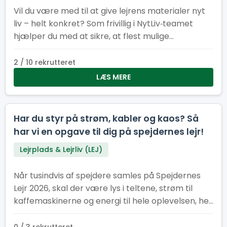
Vil du være med til at give lejrens materialer nyt
liv – helt konkret? Som frivillig i NytLiv‑teamet
hjælper du med at sikre, at flest mulige
materialer fra Spejdernes Lejr 2026 bliver
genbrugt i stedet for kasseret.
2 / 10 rekrutteret
LÆS MERE
Har du styr på strøm, kabler og kaos? Så
har vi en opgave til dig på spejdernes lejr!
Lejrplads & Lejrliv (LEJ)
Når tusindvis af spejdere samles på Spejdernes
Lejr 2026, skal der være lys i teltene, strøm til
kaffemaskinerne og energi til hele oplevelsen, her
kræver det et stærkt EL-hold.