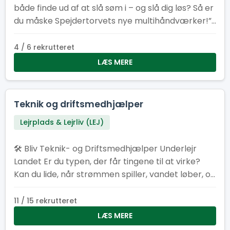
både finde ud af at slå søm i – og slå dig løs? Så er
du måske Spejdertorvets nye multihåndværker!”
2. “Har du tommelfingeren det rigtige sted – og
lyst til at bruge den? Vi søger en frivillig
4 / 6 rekrutteret
altmulig‑helt til Spejdertorvet.” 3. “Er du typen der
LÆS MERE
elsker duften af savsmuld om morgenen? Bliv
vores nye multihåndværker og gør Spejdertorvet
endnu federe!” 4. “Multihåndværker søges! Løn:
Teknik og driftsmedhjælper
Kaffe, godt selskab og følelsen af at være dagens
Lejrplads & Lejrliv (LEJ)
helt.” 5. “Kan du fikse ting, der knirker, knager eller
driller? Så har vi et frivilligt job med dit navn på!”
🛠️ Bliv Teknik- og Driftsmedhjælper Underlejr
Landet Er du typen, der får tingene til at virke?
Kan du lide, når strømmen spiller, vandet løber, og
det praktiske bare fungerer? Som teknik- og
driftsmedhjælper bliver du en del af holdet bag
11 / 15 rekrutteret
kulisserne, der får lejren til at hænge sammen.
LÆS MERE