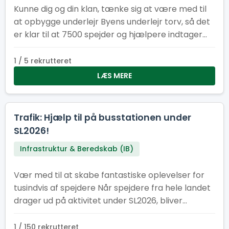
Kunne dig og din klan, tænke sig at være med til
at opbygge underlejr Byens underlejr torv, så det
er klar til at 7500 spejder og hjælpere indtager
vores underlejr. Underlejr torvet består af
følgende faste installationer: køkken/kantine,
1 / 5 rekrutteret
cafe, information, minimarked, proviant
LÆS MERE
udlevering og en skadesklinik
Trafik: Hjælp til på busstationen under
SL2026!
Infrastruktur & Beredskab (IB)
Vær med til at skabe fantastiske oplevelser for
tusindvis af spejdere Når spejdere fra hele landet
drager ud på aktivitet under SL2026, bliver
busstationen et af lejrens vigtigste knudepunkter.
Her har vi brug for engagerede frivillige, der vil
1 / 150 rekrutteret