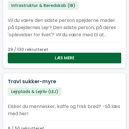
Infrastruktur & Beredskab (IB)
Vil du være den sidste person spejderne møder
på Spejdernes Lejr? Den sidste person, på deres
'oplevelser for livet'? Vil du være med til at
afslutningen på lejren bliver god og sikker? Så er
dette lige jobbet for dig!
29 / 130 rekrutteret
LÆS MERE
Travl sukker-myre
Lejrplads & Lejrliv (LEJ)
Elsker du mennesker, kaffe og frisk brød? -Så læs
med her!
8 / 50 rekrutteret