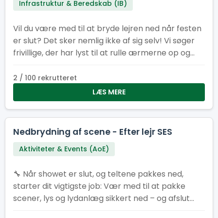
Infrastruktur & Beredskab (IB)
Vil du være med til at bryde lejren ned når festen
er slut? Det sker nemlig ikke af sig selv! Vi søger
frivillige, der har lyst til at rulle ærmerne op og
sætte det sidste punktum på en fantastisk lejr.
2 / 100 rekrutteret
LÆS MERE
Nedbrydning af scene - Efter lejr SES
Aktiviteter & Events (AoE)
🔧 Når showet er slut, og teltene pakkes ned,
starter dit vigtigste job: Vær med til at pakke
scener, lys og lydanlæg sikkert ned – og afslut
SL26 med manér 💪