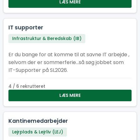
også elsker at være dér, hvor der sker noget.
LÆS MERE
Kom og vær med! Her er der plads til smil,
samarbejde og en arbejdsformiddag, der giver
energi til resten af dagen. Kan du flere sprog?
IT supporter
Super! Fortæl os gerne hvilke, når du søger – så
Infrastruktur & Beredskab (IB)
ved vi, hvem vi skal sende af sted til internationale
efterlysninger efter havregryn. Frokostheltenes
Er du bange for at komme til at savne IT arbejde ,
motto er: ”Vi giver energien – I lever eventyret!”
selvom der er sommerferie...så søg jobbet som
IT-Supporter på SL2026.
4 / 6 rekrutteret
LÆS MERE
Kantinemedarbejder
Lejrplads & Lejrliv (LEJ)