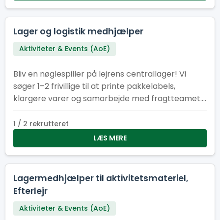
Lager og logistik medhjælper
Aktiviteter & Events (AoE)
Bliv en nøglespiller på lejrens centrallager! Vi
søger 1–2 frivillige til at printe pakkelabels,
klargøre varer og samarbejde med fragtteamet.
Perfekt til dig med overblik, struktur – og kørekort
B.
1 / 2 rekrutteret
LÆS MERE
Lagermedhjælper til aktivitetsmateriel,
Efterlejr
Aktiviteter & Events (AoE)