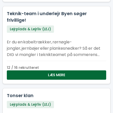
Teknik-team i underlejr Byen søger
frivillige!
Lejrplads & Lejrliv (LEJ)
Er du en kabeltrækker, rørnøgle-
jonglør, jernbøjer eller plankesnedker? Så er det
DIG vi mangler i teknikteamet på sommerens
store spejderlejr i Hedeland!
12 / 16 rekrutteret
LÆS MERE
Tonser klan
Lejrplads & Lejrliv (LEJ)