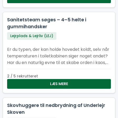
Toiletchef.
Sanitetsteam søges – 4–5 helte i
gummihandsker
Lejrplads & Lejrliv (LEJ)
Er du typen, der kan holde hovedet koldt, selv når
temperaturen i toiletkabinen siger noget andet?
Har du en naturlig evne til at skabe orden i kaos,
få ting til at dufte bedre end de burde, og arbejde
som en del af et team, der tager renlighed
2 / 5 rekrutteret
alvorligt – men ikke sig selv? Så er det dig (og
LÆS MERE
måske dine kommende kolleger), vi leder efter. Vi
søger 4–5 dedikerede medlemmer til vores
sanitetsstyrke – et hold, der får vores faciliteter til
Skovhuggere til nedbrydning af Underlejr
at fremstå som små oaser af ro og renhed.
Skoven