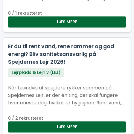
hjælpe med at holde lejren ren, ryddelig og
bæredygtig
0 / 1 rekrutteret
LÆS MERE
Er du til rent vand, rene rammer og god
energi? Bliv sanitetsansvarlig på
Spejdernes Lejr 2026!
Lejrplads & Lejrliv (LEJ)
Når tusindvis af spejdere rykker sammen på
Spejdernes Lejr, er der én ting, der skal fungere
hver eneste dag, hvilket er hygiejnen. Rent vand,
pæne toiletter og velfungerende vaskeområder
er helt afgørende for, at lejren kan køre rundt og
0 / 2 rekrutteret
være et trygt og rart sted for alle
LÆS MERE