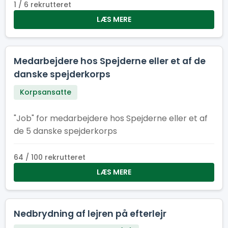
lære, grine og vokse – og som tør stille
1 / 6 rekrutteret
spørgsmålet: “Hvad sker der, hvis jeg trykker
LÆS MERE
her?”
Medarbejdere hos Spejderne eller et af de
danske spejderkorps
Korpsansatte
"Job" for medarbejdere hos Spejderne eller et af
de 5 danske spejderkorps
64 / 100 rekrutteret
LÆS MERE
Nedbrydning af lejren på efterlejr