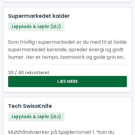
Supermarkedet kalder
Lejrplads & Lejrliv (LEJ)
Som frivillig i supermarkedet er du med til at holde
supermarkedet kørende, spreder energi og godt
humør. Her er tempo, teamwork og gode grin en
del af pakken, mens I i fællesskab sikrer, at
hylderne er fyldt med energi om formiddagen og
30 / 40 rekrutteret
til frokost.
LÆS MERE
Tech SwissKnife
Lejrplads & Lejrliv (LEJ)
Multihåndværker på Spejdertorvet 1. “Kan du