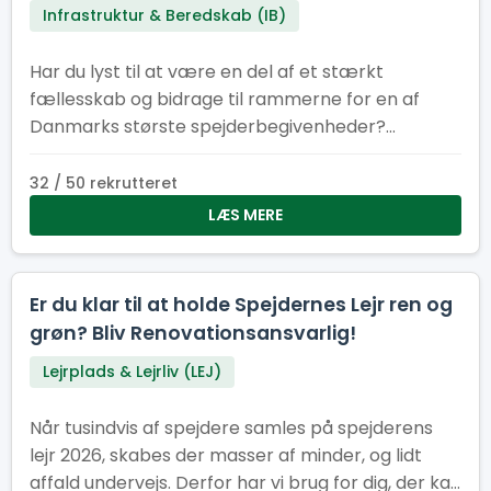
Infrastruktur & Beredskab (IB)
Har du lyst til at være en del af et stærkt
fællesskab og bidrage til rammerne for en af
Danmarks største spejderbegivenheder?
Spejdernes Lejr søger frivillige elektrikere og el-
medhjælpere til flere perioder før, under og efter
32 / 50 rekrutteret
lejren. Uanset om du kan være med i få dage eller
LÆS MERE
i en længere periode, er din indsats afgørende for,
at tusindvis af spejdere får en tryg og
velfungerende lejr.
Er du klar til at holde Spejdernes Lejr ren og
grøn? Bliv Renovationsansvarlig!
Lejrplads & Lejrliv (LEJ)
Når tusindvis af spejdere samles på spejderens
lejr 2026, skabes der masser af minder, og lidt
affald undervejs. Derfor har vi brug for dig, der kan