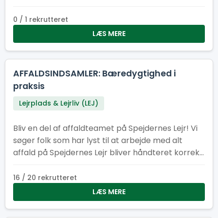
0 / 1 rekrutteret
LÆS MERE
AFFALDSINDSAMLER: Bæredygtighed i
praksis
Lejrplads & Lejrliv (LEJ)
Bliv en del af affaldteamet på Spejdernes Lejr! Vi
søger folk som har lyst til at arbejde med alt
affald på Spejdernes Lejr bliver håndteret korrekt,
at der er nok affaldscontainere på lejren og at
affaldcontainere bliver tømt efter behov.
16 / 20 rekrutteret
LÆS MERE