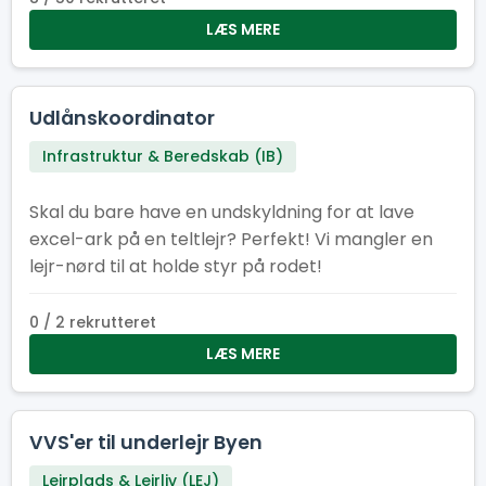
LÆS MERE
Udlånskoordinator
Infrastruktur & Beredskab (IB)
Skal du bare have en undskyldning for at lave
excel-ark på en teltlejr? Perfekt! Vi mangler en
lejr-nørd til at holde styr på rodet!
0 / 2 rekrutteret
LÆS MERE
VVS'er til underlejr Byen
Lejrplads & Lejrliv (LEJ)