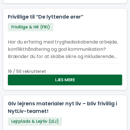
Frivillige til “De lyttende ører”
Frivillige & HR (FRI)
Har du erfaring med tryghedsskabende arbejde,
konflikthåndtering og god kommunikation?
Brænder du for at skabe sikre og inkluderende
fællesskaber? Så er det måske dig, vi søger til
vores tryghedskabende team vi kalder “De
16 / 50 rekrutteret
lyttende ører”. Du kender måske Natteravne,
LÆS MERE
Tryghedsværter eller lignende fra andre store
begivenheder. På Spejdernes Lejr har vi valgt at
kalde os selv for “De lyttende ører”, som tager
Giv lejrens materialer nyt liv – bliv frivillig i
afsæt i det engelske koncept “Listening ears” der
NytLiv-teamet!
også findes på bl.a. verdensjamboreen.
Lejrplads & Lejrliv (LEJ)