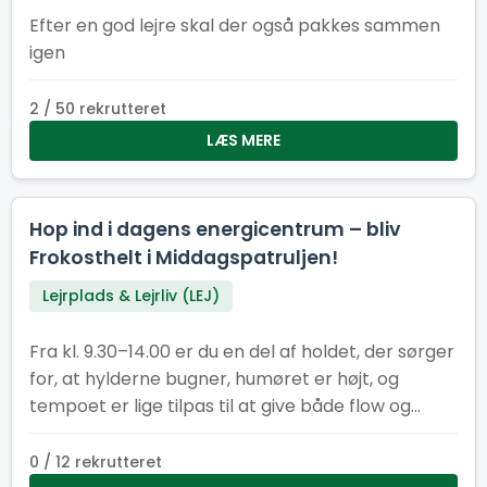
Efter en god lejre skal der også pakkes sammen
igen
2 / 50 rekrutteret
LÆS MERE
Hop ind i dagens energicentrum – bliv
Frokosthelt i Middagspatruljen!
Lejrplads & Lejrliv (LEJ)
Fra kl. 9.30–14.00 er du en del af holdet, der sørger
for, at hylderne bugner, humøret er højt, og
tempoet er lige tilpas til at give både flow og
fællesskab. Her får du en vigtig rolle i lejrens
hjerte – og du gør det sammen med andre, der
0 / 12 rekrutteret