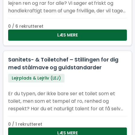
lejren ren og rar for alle? Vi søger et friskt og
handlekraftigt team af unge frivillige, der vil tage
ansvar for indsamling og tømning af skrald på
Spejertorvet og i administrationsbyen under
0 / 6 rekrutteret
sommerlejren. Du er energisk, hjælpsom og ikke
LÆS MERE
bange for at tage fat Du kan arbejde
selvstændigt og som en del af et team Du har
sans for orden og ansvar Du har måske humor
Sanitets- & Toiletchef – Stillingen for dig
nok til at gøre skraldearbejde til en fest!
med stålmave og guldstandarder
Lejrplads & Lejrliv (LEJ)
Er du typen, der ikke bare ser et toilet som et
toilet, men som et tempel af ro, renhed og
respekt? Har du et naturligt talent for at få selv
de mest pressede sanitetsområder til at skinne
som en nypudset porcelænstronstol? Så er det
0 / 1 rekrutteret
dig, vi leder efter som vores nye Sanitets- og
LÆS MERE