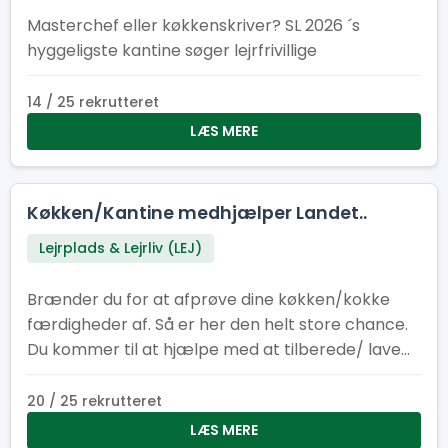
Masterchef eller køkkenskriver? SL 2026 ´s
hyggeligste kantine søger lejrfrivillige
14 / 25 rekrutteret
LÆS MERE
Køkken/Kantine medhjælper Landet..
Lejrplads & Lejrliv (LEJ)
Brænder du for at afprøve dine køkken/kokke
færdigheder af. Så er her den helt store chance.
Du kommer til at hjælpe med at tilberede/ lave
mad til cirka 400-500 personer om dagen.
20 / 25 rekrutteret
LÆS MERE