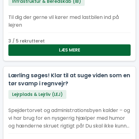
Infrastruktur & Beredskab (IB)
Til dig der gerne vil kører med lastbilen ind på
lejren
3 / 5 rekrutteret
LÆS MERE
Lærling søges! Klar til at suge viden som en
tør svamp i regnvejr?
Lejrplads & Lejrliv (LEJ)
Spejdertorvet og administrationsbyen kalder – og
vi har brug for en nysgerrig hjælper med humor
og hænderne skruet rigtigt på! Du skal ikke kunne
det hele. Faktisk helst ikke. Vi leder efter dig, der vil