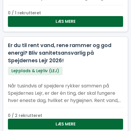
hjælpe med at holde lejren ren, ryddelig og
bæredygtig
0 / 1 rekrutteret
LÆS MERE
Er du til rent vand, rene rammer og god
energi? Bliv sanitetsansvarlig på
Spejdernes Lejr 2026!
Lejrplads & Lejrliv (LEJ)
Når tusindvis af spejdere rykker sammen på
Spejdernes Lejr, er der én ting, der skal fungere
hver eneste dag, hvilket er hygiejnen. Rent vand,
pæne toiletter og velfungerende vaskeområder
er helt afgørende for, at lejren kan køre rundt og
0 / 2 rekrutteret
være et trygt og rart sted for alle
LÆS MERE