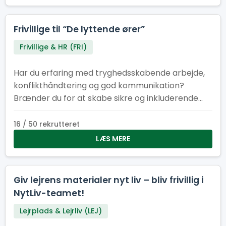
Frivillige til “De lyttende ører”
Frivillige & HR (FRI)
Har du erfaring med tryghedsskabende arbejde,
konflikthåndtering og god kommunikation?
Brænder du for at skabe sikre og inkluderende
fællesskaber? Så er det måske dig, vi søger til
vores tryghedskabende team vi kalder “De
16 / 50 rekrutteret
lyttende ører”. Du kender måske Natteravne,
LÆS MERE
Tryghedsværter eller lignende fra andre store
begivenheder. På Spejdernes Lejr har vi valgt at
kalde os selv for “De lyttende ører”, som tager
Giv lejrens materialer nyt liv – bliv frivillig i
afsæt i det engelske koncept “Listening ears” der
NytLiv-teamet!
også findes på bl.a. verdensjamboreen.
Lejrplads & Lejrliv (LEJ)