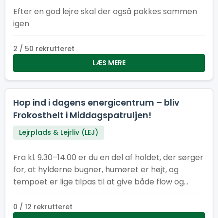
Efter en god lejre skal der også pakkes sammen
igen
2 / 50 rekrutteret
LÆS MERE
Hop ind i dagens energicentrum – bliv
Frokosthelt i Middagspatruljen!
Lejrplads & Lejrliv (LEJ)
Fra kl. 9.30–14.00 er du en del af holdet, der sørger
for, at hylderne bugner, humøret er højt, og
tempoet er lige tilpas til at give både flow og
fællesskab. Her får du en vigtig rolle i lejrens
hjerte – og du gør det sammen med andre, der
0 / 12 rekrutteret