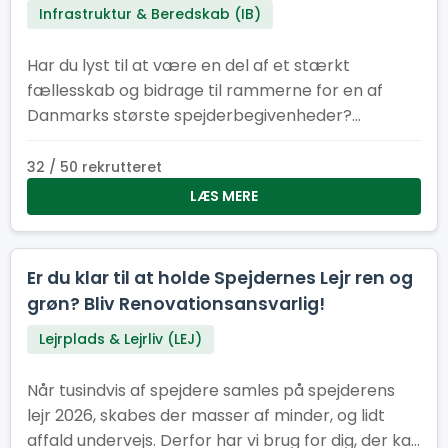
Infrastruktur & Beredskab (IB)
Har du lyst til at være en del af et stærkt
fællesskab og bidrage til rammerne for en af
Danmarks største spejderbegivenheder?
Spejdernes Lejr søger frivillige elektrikere og el-
medhjælpere til flere perioder før, under og efter
32 / 50 rekrutteret
lejren. Uanset om du kan være med i få dage eller
LÆS MERE
i en længere periode, er din indsats afgørende for,
at tusindvis af spejdere får en tryg og
velfungerende lejr.
Er du klar til at holde Spejdernes Lejr ren og
grøn? Bliv Renovationsansvarlig!
Lejrplads & Lejrliv (LEJ)
Når tusindvis af spejdere samles på spejderens
lejr 2026, skabes der masser af minder, og lidt
affald undervejs. Derfor har vi brug for dig, der kan