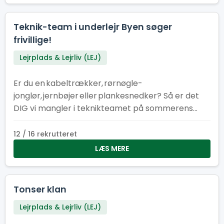
Teknik-team i underlejr Byen søger
frivillige!
Lejrplads & Lejrliv (LEJ)
Er du en kabeltrækker, rørnøgle-
jonglør, jernbøjer eller plankesnedker? Så er det
DIG vi mangler i teknikteamet på sommerens
store spejderlejr i Hedeland!
12 / 16 rekrutteret
LÆS MERE
Tonser klan
Lejrplads & Lejrliv (LEJ)