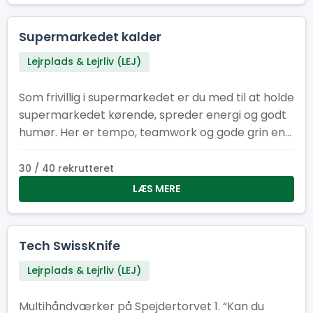
Supermarkedet kalder
Lejrplads & Lejrliv (LEJ)
Som frivillig i supermarkedet er du med til at holde
supermarkedet kørende, spreder energi og godt
humør. Her er tempo, teamwork og gode grin en
del af pakken, mens I i fællesskab sikrer, at
hylderne er fyldt med energi om formiddagen og
30 / 40 rekrutteret
til frokost.
LÆS MERE
Tech SwissKnife
Lejrplads & Lejrliv (LEJ)
Multihåndværker på Spejdertorvet 1. “Kan du