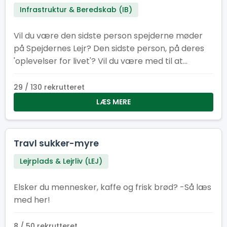
Infrastruktur & Beredskab (IB)
Vil du være den sidste person spejderne møder
på Spejdernes Lejr? Den sidste person, på deres
'oplevelser for livet'? Vil du være med til at
afslutningen på lejren bliver god og sikker? Så er
dette lige jobbet for dig!
29 / 130 rekrutteret
LÆS MERE
Travl sukker-myre
Lejrplads & Lejrliv (LEJ)
Elsker du mennesker, kaffe og frisk brød? -Så læs
med her!
8 / 50 rekrutteret