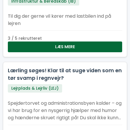
Infrastruktur & Beredskab (IB)
Til dig der gerne vil kører med lastbilen ind på
lejren
3 / 5 rekrutteret
LÆS MERE
Lærling søges! Klar til at suge viden som en
tør svamp i regnvejr?
Lejrplads & Lejrliv (LEJ)
Spejdertorvet og administrationsbyen kalder – og
vi har brug for en nysgerrig hjælper med humor
og hænderne skruet rigtigt på! Du skal ikke kunne
det hele. Faktisk helst ikke. Vi leder efter dig, der vil