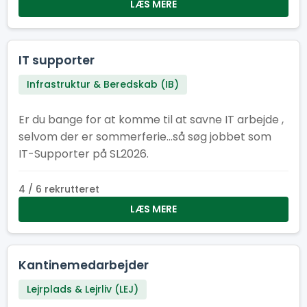
også elsker at være dér, hvor der sker noget.
LÆS MERE
Kom og vær med! Her er der plads til smil,
samarbejde og en arbejdsformiddag, der giver
energi til resten af dagen. Kan du flere sprog?
IT supporter
Super! Fortæl os gerne hvilke, når du søger – så
Infrastruktur & Beredskab (IB)
ved vi, hvem vi skal sende af sted til internationale
efterlysninger efter havregryn. Frokostheltenes
Er du bange for at komme til at savne IT arbejde ,
motto er: ”Vi giver energien – I lever eventyret!”
selvom der er sommerferie...så søg jobbet som
IT-Supporter på SL2026.
4 / 6 rekrutteret
LÆS MERE
Kantinemedarbejder
Lejrplads & Lejrliv (LEJ)