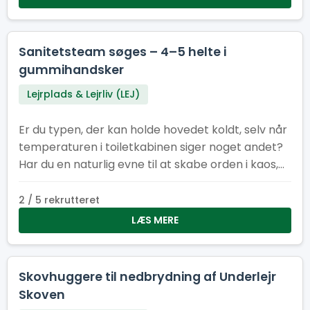
Toiletchef.
Sanitetsteam søges – 4–5 helte i
gummihandsker
Lejrplads & Lejrliv (LEJ)
Er du typen, der kan holde hovedet koldt, selv når
temperaturen i toiletkabinen siger noget andet?
Har du en naturlig evne til at skabe orden i kaos,
få ting til at dufte bedre end de burde, og arbejde
som en del af et team, der tager renlighed
2 / 5 rekrutteret
alvorligt – men ikke sig selv? Så er det dig (og
LÆS MERE
måske dine kommende kolleger), vi leder efter. Vi
søger 4–5 dedikerede medlemmer til vores
sanitetsstyrke – et hold, der får vores faciliteter til
Skovhuggere til nedbrydning af Underlejr
at fremstå som små oaser af ro og renhed.
Skoven