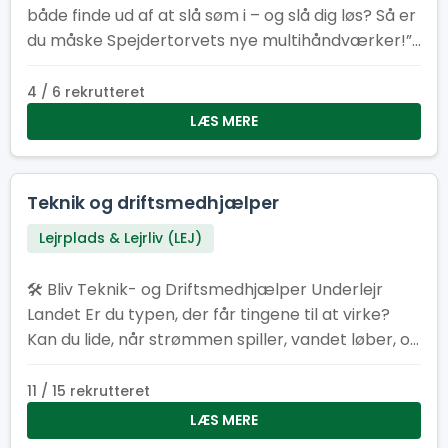
både finde ud af at slå søm i – og slå dig løs? Så er
du måske Spejdertorvets nye multihåndværker!”
2. “Har du tommelfingeren det rigtige sted – og
lyst til at bruge den? Vi søger en frivillig
4 / 6 rekrutteret
altmulig‑helt til Spejdertorvet.” 3. “Er du typen der
LÆS MERE
elsker duften af savsmuld om morgenen? Bliv
vores nye multihåndværker og gør Spejdertorvet
endnu federe!” 4. “Multihåndværker søges! Løn:
Teknik og driftsmedhjælper
Kaffe, godt selskab og følelsen af at være dagens
Lejrplads & Lejrliv (LEJ)
helt.” 5. “Kan du fikse ting, der knirker, knager eller
driller? Så har vi et frivilligt job med dit navn på!”
🛠️ Bliv Teknik- og Driftsmedhjælper Underlejr
Landet Er du typen, der får tingene til at virke?
Kan du lide, når strømmen spiller, vandet løber, og
det praktiske bare fungerer? Som teknik- og
driftsmedhjælper bliver du en del af holdet bag
11 / 15 rekrutteret
kulisserne, der får lejren til at hænge sammen.
LÆS MERE