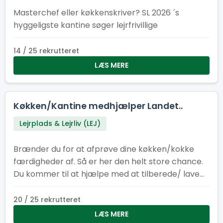
Masterchef eller køkkenskriver? SL 2026 ´s
hyggeligste kantine søger lejrfrivillige
14 / 25 rekrutteret
LÆS MERE
Køkken/Kantine medhjælper Landet..
Lejrplads & Lejrliv (LEJ)
Brænder du for at afprøve dine køkken/kokke
færdigheder af. Så er her den helt store chance.
Du kommer til at hjælpe med at tilberede/ lave
mad til cirka 400-500 personer om dagen.
20 / 25 rekrutteret
LÆS MERE