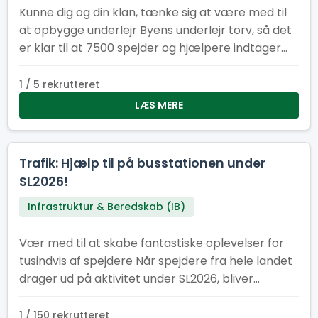
Kunne dig og din klan, tænke sig at være med til
at opbygge underlejr Byens underlejr torv, så det
er klar til at 7500 spejder og hjælpere indtager
vores underlejr. Underlejr torvet består af
følgende faste installationer: køkken/kantine,
1 / 5 rekrutteret
cafe, information, minimarked, proviant
LÆS MERE
udlevering og en skadesklinik
Trafik: Hjælp til på busstationen under
SL2026!
Infrastruktur & Beredskab (IB)
Vær med til at skabe fantastiske oplevelser for
tusindvis af spejdere Når spejdere fra hele landet
drager ud på aktivitet under SL2026, bliver
busstationen et af lejrens vigtigste knudepunkter.
Her har vi brug for engagerede frivillige, der vil
1 / 150 rekrutteret