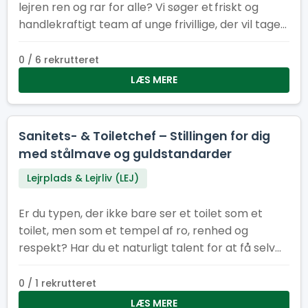
lejren ren og rar for alle? Vi søger et friskt og
handlekraftigt team af unge frivillige, der vil tage
ansvar for indsamling og tømning af skrald på
Spejertorvet og i administrationsbyen under
0 / 6 rekrutteret
sommerlejren. Du er energisk, hjælpsom og ikke
LÆS MERE
bange for at tage fat Du kan arbejde
selvstændigt og som en del af et team Du har
sans for orden og ansvar Du har måske humor
Sanitets- & Toiletchef – Stillingen for dig
nok til at gøre skraldearbejde til en fest!
med stålmave og guldstandarder
Lejrplads & Lejrliv (LEJ)
Er du typen, der ikke bare ser et toilet som et
toilet, men som et tempel af ro, renhed og
respekt? Har du et naturligt talent for at få selv
de mest pressede sanitetsområder til at skinne
som en nypudset porcelænstronstol? Så er det
0 / 1 rekrutteret
dig, vi leder efter som vores nye Sanitets- og
LÆS MERE