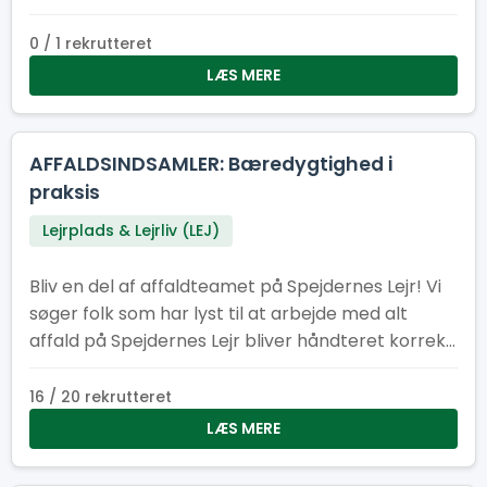
0 / 1 rekrutteret
LÆS MERE
AFFALDSINDSAMLER: Bæredygtighed i
praksis
Lejrplads & Lejrliv (LEJ)
Bliv en del af affaldteamet på Spejdernes Lejr! Vi
søger folk som har lyst til at arbejde med alt
affald på Spejdernes Lejr bliver håndteret korrekt,
at der er nok affaldscontainere på lejren og at
affaldcontainere bliver tømt efter behov.
16 / 20 rekrutteret
LÆS MERE