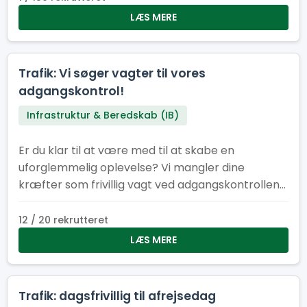
være med til at sikre, at alt kører som smurt –
LÆS MERE
bogstaveligt talt.
Trafik: Vi søger vagter til vores
adgangskontrol!
Infrastruktur & Beredskab (IB)
Er du klar til at være med til at skabe en
uforglemmelig oplevelse? Vi mangler dine
kræfter som frivillig vagt ved adgangskontrollen
til lejrområde ved Spejdernes lejr 2026!
12 / 20 rekrutteret
LÆS MERE
Trafik: dagsfrivillig til afrejsedag