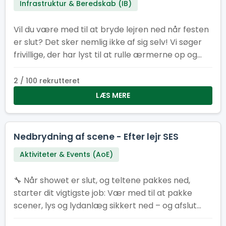
Infrastruktur & Beredskab (IB)
Vil du være med til at bryde lejren ned når festen
er slut? Det sker nemlig ikke af sig selv! Vi søger
frivillige, der har lyst til at rulle ærmerne op og
sætte det sidste punktum på en fantastisk lejr.
2 / 100 rekrutteret
LÆS MERE
Nedbrydning af scene - Efter lejr SES
Aktiviteter & Events (AoE)
🔧 Når showet er slut, og teltene pakkes ned,
starter dit vigtigste job: Vær med til at pakke
scener, lys og lydanlæg sikkert ned – og afslut
SL26 med manér 💪