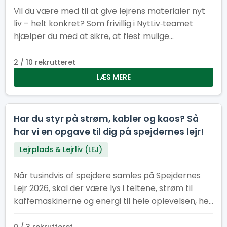
Vil du være med til at give lejrens materialer nyt
liv – helt konkret? Som frivillig i NytLiv‑teamet
hjælper du med at sikre, at flest mulige
materialer fra Spejdernes Lejr 2026 bliver
genbrugt i stedet for kasseret.
2 / 10 rekrutteret
LÆS MERE
Har du styr på strøm, kabler og kaos? Så
har vi en opgave til dig på spejdernes lejr!
Lejrplads & Lejrliv (LEJ)
Når tusindvis af spejdere samles på Spejdernes
Lejr 2026, skal der være lys i teltene, strøm til
kaffemaskinerne og energi til hele oplevelsen, her
kræver det et stærkt EL-hold.