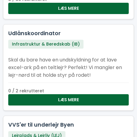
LÆS MERE
Udlånskoordinator
Infrastruktur & Beredskab (IB)
Skal du bare have en undskyldning for at lave
excel-ark på en teltlejr? Perfekt! Vi mangler en
lejr-nørd til at holde styr på rodet!
0 / 2 rekrutteret
LÆS MERE
VVS'er til underlejr Byen
Lejrplads & Lejrliv (LEJ)