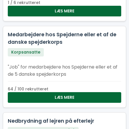
lære, grine og vokse – og som tør stille
1 / 6 rekrutteret
spørgsmålet: “Hvad sker der, hvis jeg trykker
LÆS MERE
her?”
Medarbejdere hos Spejderne eller et af de
danske spejderkorps
Korpsansatte
"Job" for medarbejdere hos Spejderne eller et af
de 5 danske spejderkorps
64 / 100 rekrutteret
LÆS MERE
Nedbrydning af lejren på efterlejr