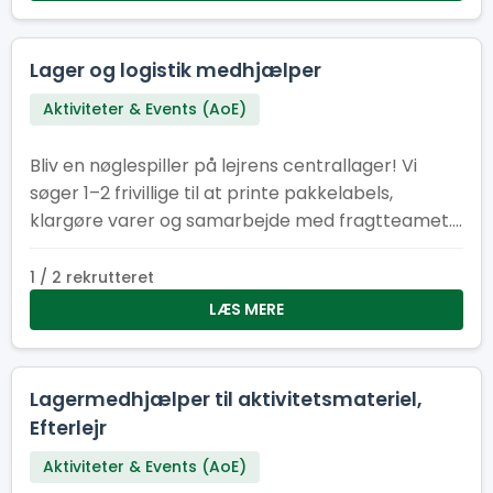
Lager og logistik medhjælper
Aktiviteter & Events (AoE)
Bliv en nøglespiller på lejrens centrallager! Vi
søger 1–2 frivillige til at printe pakkelabels,
klargøre varer og samarbejde med fragtteamet.
Perfekt til dig med overblik, struktur – og kørekort
B.
1 / 2 rekrutteret
LÆS MERE
Lagermedhjælper til aktivitetsmateriel,
Efterlejr
Aktiviteter & Events (AoE)