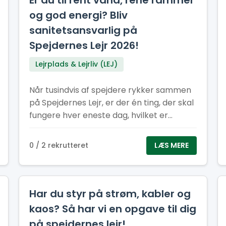
Er du til rent vand, rene rammer
og god energi? Bliv
sanitetsansvarlig på
Spejdernes Lejr 2026!
Lejrplads & Lejrliv (LEJ)
Når tusindvis af spejdere rykker sammen
på Spejdernes Lejr, er der én ting, der skal
fungere hver eneste dag, hvilket er
hygiejnen. Rent vand, pæne toiletter og
velfungerende vaskeområder er helt
0 / 2 rekrutteret
LÆS MERE
afgørende for, at lejren kan køre rundt og
være et trygt og rart sted for alle
Har du styr på strøm, kabler og
kaos? Så har vi en opgave til dig
på spejdernes lejr!