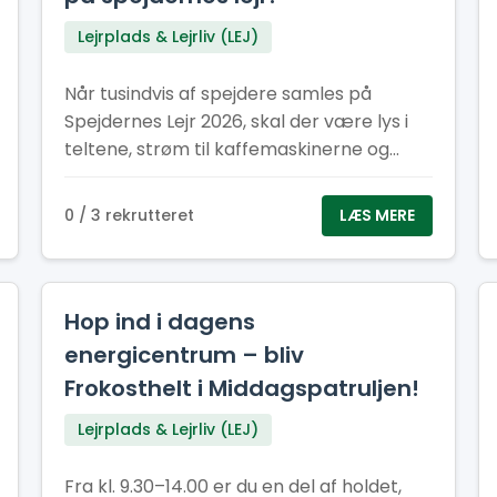
Lejrplads & Lejrliv (LEJ)
Når tusindvis af spejdere samles på
Spejdernes Lejr 2026, skal der være lys i
teltene, strøm til kaffemaskinerne og
energi til hele oplevelsen, her kræver det
et stærkt EL-hold.
0 / 3 rekrutteret
LÆS MERE
Hop ind i dagens
energicentrum – bliv
Frokosthelt i Middagspatruljen!
Lejrplads & Lejrliv (LEJ)
Fra kl. 9.30–14.00 er du en del af holdet,