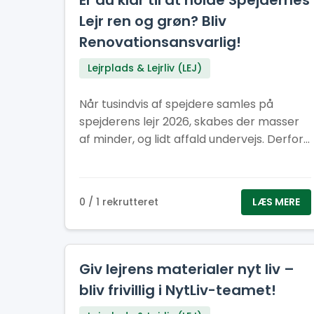
Er du klar til at holde Spejdernes
Lejr ren og grøn? Bliv
Renovationsansvarlig!
Lejrplads & Lejrliv (LEJ)
Når tusindvis af spejdere samles på
spejderens lejr 2026, skabes der masser
af minder, og lidt affald undervejs. Derfor
har vi brug for dig, der kan hjælpe med at
holde lejren ren, ryddelig og bæredygtig
0 / 1 rekrutteret
LÆS MERE
Giv lejrens materialer nyt liv –
bliv frivillig i NytLiv-teamet!