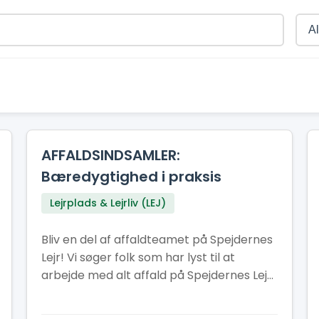
AFFALDSINDSAMLER:
Bæredygtighed i praksis
Lejrplads & Lejrliv (LEJ)
Bliv en del af affaldteamet på Spejdernes
Lejr! Vi søger folk som har lyst til at
arbejde med alt affald på Spejdernes Lejr
bliver håndteret korrekt, at der er nok
affaldscontainere på lejren og at