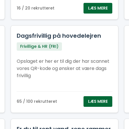
affaldcontainere bliver tømt efter behov.
16 / 20 rekrutteret
LÆS MERE
Dagsfrivillig på hovedelejren
Frivillige & HR (FRI)
Opslaget er her er til dig der har scannet
vores QR-kode og ønsker at være dags
frivillig
65 / 100 rekrutteret
LÆS MERE