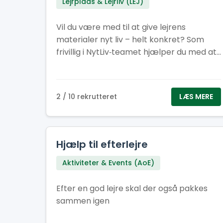
Lejrplads & Lejrliv (LEJ)
Vil du være med til at give lejrens
materialer nyt liv – helt konkret? Som
frivillig i NytLiv‑teamet hjælper du med at
sikre, at flest mulige materialer fra
Spejdernes Lejr 2026 bliver genbrugt i
stedet for kasseret.
2 / 10 rekrutteret
LÆS MERE
Hjælp til efterlejre
Aktiviteter & Events (AoE)
Efter en god lejre skal der også pakkes
sammen igen