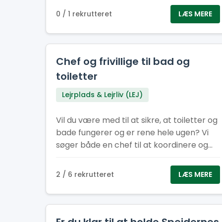
0 / 1 rekrutteret
LÆS MERE
Chef og frivillige til bad og
toiletter
Lejrplads & Lejrliv (LEJ)
Vil du være med til at sikre, at toiletter og
bade fungerer og er rene hele ugen? Vi
søger både en chef til at koordinere og
frivillige til at hjælpe med opgaverne.
2 / 6 rekrutteret
LÆS MERE