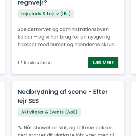
regnvejr?
Lejrplads & Lejrliv (LEJ)
Spejdertorvet og administrationsbyen
kalder – og vi har brug for en nysgerrig
hjælper med humor og hænderne skruet
rigtigt på! Du skal ikke kunne det hele.
Faktisk helst ikke. Vi leder efter dig, der vil
1 / 6 rekrutteret
LÆS MERE
lære, grine og vokse – og som tør stille
spørgsmålet: “Hvad sker der, hvis jeg
trykker her?”
Nedbrydning af scene - Efter
lejr SES
Aktiviteter & Events (AoE)
🔧 Når showet er slut, og teltene pakkes
ned, starter dit vigtigste job: Vær med til