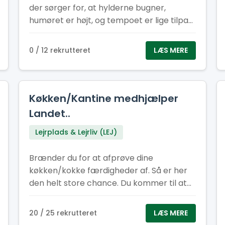
der sørger for, at hylderne bugner,
humøret er højt, og tempoet er lige tilpas
til at give både flow og fællesskab. Her får
du en vigtig rolle i lejrens hjerte – og du
0 / 12 rekrutteret
LÆS MERE
gør det sammen med andre, der også
elsker at være dér, hvor der sker noget.
Kom og vær med! Her er der plads til smil,
samarbejde og en arbejdsformiddag, der
Køkken/Kantine medhjælper
giver energi til resten af dagen. Kan du
Landet..
flere sprog? Super! Fortæl os gerne
Lejrplads & Lejrliv (LEJ)
hvilke, når du søger – så ved vi, hvem vi
skal sende af sted til internationale
Brænder du for at afprøve dine
efterlysninger efter havregryn.
køkken/kokke færdigheder af. Så er her
Frokostheltenes motto er: ”Vi giver
den helt store chance. Du kommer til at
energien – I lever eventyret!”
hjælpe med at tilberede/ lave mad til
cirka 400-500 personer om dagen.
20 / 25 rekrutteret
LÆS MERE