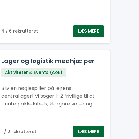
4 / 6 rekrutteret
LÆS MERE
Lager og logistik medhjælper
Aktiviteter & Events (AoE)
Bliv en nøglespiller på lejrens
centrallager! Vi søger 1–2 frivillige til at
printe pakkelabels, klargøre varer og
samarbejde med fragtteamet. Perfekt til
dig med overblik, struktur – og kørekort B.
1 / 2 rekrutteret
LÆS MERE