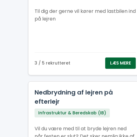
Til dig der gerne vil kører med lastbilen ind
på lejren
3 / 5 rekrutteret
LÆS MERE
Nedbrydning af lejren på
efterlejr
Infrastruktur & Beredskab (IB)
Vil du være med til at bryde lejren ned
når festen er slut? Det sker nemlig ikke af