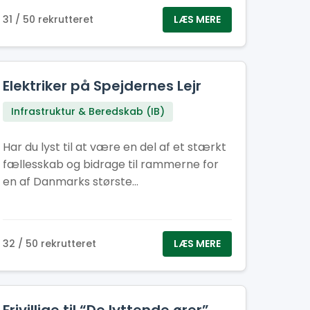
31 / 50 rekrutteret
LÆS MERE
Elektriker på Spejdernes Lejr
Infrastruktur & Beredskab (IB)
Har du lyst til at være en del af et stærkt
fællesskab og bidrage til rammerne for
en af Danmarks største
spejderbegivenheder? Spejdernes Lejr
søger frivillige elektrikere og el-
medhjælpere til flere perioder før, under
32 / 50 rekrutteret
LÆS MERE
og efter lejren. Uanset om du kan være
med i få dage eller i en længere periode,
er din indsats afgørende for, at tusindvis
af spejdere får en tryg og velfungerende