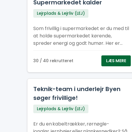
kolleger), vi leder efter. Vi søger 4–5
Supermarkedet kalder
dedikerede medlemmer til vores
Lejrplads & Lejrliv (LEJ)
sanitetsstyrke – et hold, der får vores
faciliteter til at fremstå som små oaser af
Som frivillig i supermarkedet er du med til
ro og renhed.
at holde supermarkedet kørende,
spreder energi og godt humør. Her er
tempo, teamwork og gode grin en del af
pakken, mens I i fællesskab sikrer, at
30 / 40 rekrutteret
LÆS MERE
hylderne er fyldt med energi om
formiddagen og til frokost.
Teknik-team i underlejr Byen
søger frivillige!
Lejrplads & Lejrliv (LEJ)
Er du en kabeltrækker, rørnøgle-
jonglør, jernbøjer eller plankesnedker? Så