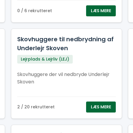
Du er energisk, hjælpsom og ikke bange
0 / 6 rekrutteret
LÆS MERE
for at tage fat Du kan arbejde
selvstændigt og som en del af et team Du
har sans for orden og ansvar Du har
måske humor nok til at gøre
Skovhuggere til nedbrydning af
skraldearbejde til en fest!
Underlejr Skoven
Lejrplads & Lejrliv (LEJ)
Skovhuggere der vil nedbryde Underlejr
Skoven
2 / 20 rekrutteret
LÆS MERE