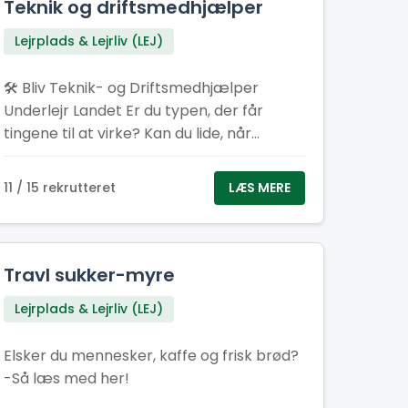
Teknik og driftsmedhjælper
Lejrplads & Lejrliv (LEJ)
🛠️ Bliv Teknik- og Driftsmedhjælper
Underlejr Landet Er du typen, der får
tingene til at virke? Kan du lide, når
strømmen spiller, vandet løber, og det
praktiske bare fungerer? Som teknik- og
11 / 15 rekrutteret
LÆS MERE
driftsmedhjælper bliver du en del af
holdet bag kulisserne, der får lejren til at
hænge sammen.
Travl sukker-myre
Lejrplads & Lejrliv (LEJ)
Elsker du mennesker, kaffe og frisk brød?
-Så læs med her!