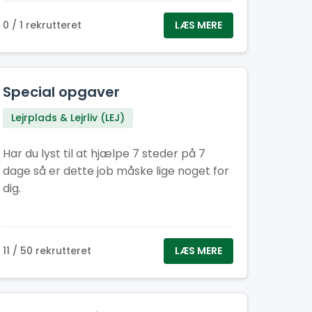
talent for at få selv de mest pressede
sanitetsområder til at skinne som en
0 / 1 rekrutteret
LÆS MERE
nypudset porcelænstronstol? Så er det
dig, vi leder efter som vores nye Sanitets-
og Toiletchef.
Special opgaver
Lejrplads & Lejrliv (LEJ)
Har du lyst til at hjælpe 7 steder på 7
dage så er dette job måske lige noget for
dig.
11 / 50 rekrutteret
LÆS MERE