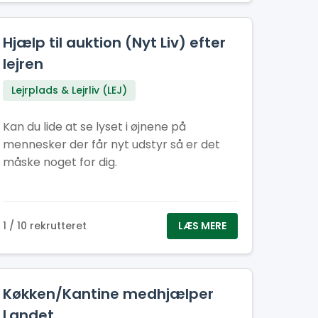
være et trygt og rart sted for alle
Hjælp til auktion (Nyt Liv) efter
lejren
Lejrplads & Lejrliv (LEJ)
Kan du lide at se lyset i øjnene på
mennesker der får nyt udstyr så er det
måske noget for dig.
1 / 10 rekrutteret
LÆS MERE
Køkken/Kantine medhjælper
Landet..