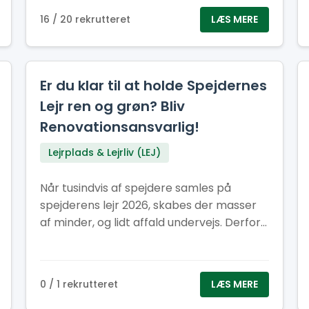
affaldcontainere bliver tømt efter behov.
16 / 20 rekrutteret
LÆS MERE
Er du klar til at holde Spejdernes
Lejr ren og grøn? Bliv
Renovationsansvarlig!
Lejrplads & Lejrliv (LEJ)
Når tusindvis af spejdere samles på
spejderens lejr 2026, skabes der masser
af minder, og lidt affald undervejs. Derfor
har vi brug for dig, der kan hjælpe med at
holde lejren ren, ryddelig og bæredygtig
0 / 1 rekrutteret
LÆS MERE