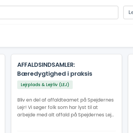
AFFALDSINDSAMLER:
Bæredygtighed i praksis
Lejrplads & Lejrliv (LEJ)
Bliv en del af affaldteamet på Spejdernes
Lejr! Vi søger folk som har lyst til at
arbejde med alt affald på Spejdernes Lejr
bliver håndteret korrekt, at der er nok
affaldscontainere på lejren og at