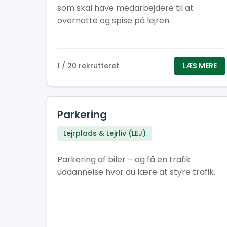
som skal have medarbejdere til at
Frokostheltenes motto er: ”Vi giver
overnatte og spise på lejren.
energien – I lever eventyret!”
1 / 20 rekrutteret
LÆS MERE
Parkering
Lejrplads & Lejrliv (LEJ)
Parkering af biler – og få en trafik
uddannelse hvor du lære at styre trafik.