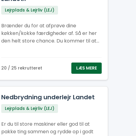
Lejrplads & Lejrliv (LEJ)
Brænder du for at afprøve dine
køkken/kokke færdigheder af. Så er her
den helt store chance. Du kommer til at
hjælpe med at tilberede/ lave mad til
cirka 400-500 personer om dagen.
20 / 25 rekrutteret
LÆS MERE
Nedbrydning underlejr Landet
Lejrplads & Lejrliv (LEJ)
Er du til store maskiner eller god til at
pakke ting sammen og rydde op i godt