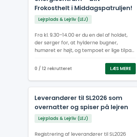
Frokosthelt i Middagspatruljen!
Lejrplads & Lejrliv (LEJ)
Fra kl. 9.30–14.00 er du en del af holdet,
der sørger for, at hylderne bugner,
humøret er højt, og tempoet er lige tilpas
til at give både flow og fællesskab. Her får
du en vigtig rolle i lejrens hjerte – og du
0 / 12 rekrutteret
LÆS MERE
gør det sammen med andre, der også
elsker at være dér, hvor der sker noget.
Kom og vær med! Her er der plads til smil,
samarbejde og en arbejdsformiddag, der
Leverandører til SL2026 som
giver energi til resten af dagen. Kan du
overnatter og spiser på lejren
flere sprog? Super! Fortæl os gerne
Lejrplads & Lejrliv (LEJ)
hvilke, når du søger – så ved vi, hvem vi
skal sende af sted til internationale
Registrering af leverandører til SL2026
efterlysninger efter havregryn.