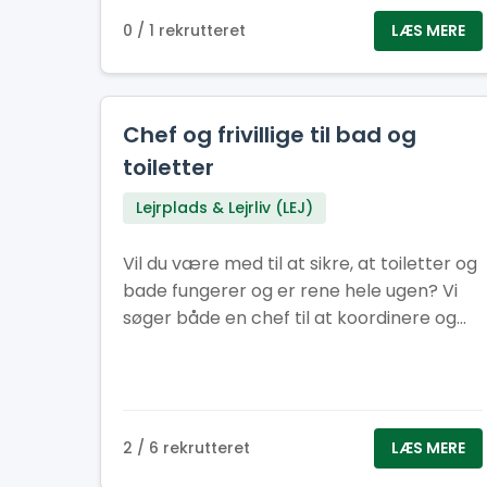
0 / 1 rekrutteret
LÆS MERE
Chef og frivillige til bad og
toiletter
Lejrplads & Lejrliv (LEJ)
Vil du være med til at sikre, at toiletter og
bade fungerer og er rene hele ugen? Vi
søger både en chef til at koordinere og
frivillige til at hjælpe med opgaverne.
2 / 6 rekrutteret
LÆS MERE