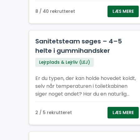
8 / 40 rekrutteret
LÆS MERE
Sanitetsteam søges – 4–5
helte i gummihandsker
Lejrplads & Lejrliv (LEJ)
Er du typen, der kan holde hovedet koldt,
selv når temperaturen i toiletkabinen
siger noget andet? Har du en naturlig
evne til at skabe orden i kaos, få ting til at
dufte bedre end de burde, og arbejde
2 / 5 rekrutteret
LÆS MERE
som en del af et team, der tager
renlighed alvorligt – men ikke sig selv? Så
er det dig (og måske dine kommende