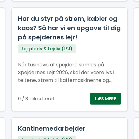
Har du styr på strøm, kabler og
kaos? Så har vi en opgave til dig
på spejdernes lejr!
Lejrplads & Lejrliv (LEJ)
Når tusindvis af spejdere samles på
Spejdernes Lejr 2026, skal der være lys i
teltene, strøm til kaffemaskinerne og
energi til hele oplevelsen, her kræver det
et stærkt EL-hold.
0 / 3 rekrutteret
LÆS MERE
Kantinemedarbejder