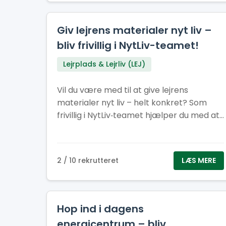
Giv lejrens materialer nyt liv –
bliv frivillig i NytLiv-teamet!
Lejrplads & Lejrliv (LEJ)
Vil du være med til at give lejrens
materialer nyt liv – helt konkret? Som
frivillig i NytLiv‑teamet hjælper du med at
sikre, at flest mulige materialer fra
Spejdernes Lejr 2026 bliver genbrugt i
stedet for kasseret.
2 / 10 rekrutteret
LÆS MERE
Hop ind i dagens
energicentrum – bliv