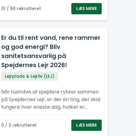
31 / 50 rekrutteret
LÆS MERE
Er du til rent vand, rene rammer
og god energi? Bliv
sanitetsansvarlig på
Spejdernes Lejr 2026!
Lejrplads & Lejrliv (LEJ)
Når tusindvis af spejdere rykker sammen
på Spejdernes Lejr, er der én ting, der skal
fungere hver eneste dag, hvilket er
hygiejnen. Rent vand, pæne toiletter og
velfungerende vaskeområder er helt
0 / 2 rekrutteret
LÆS MERE
afgørende for, at lejren kan køre rundt og