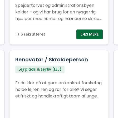
Spejdertorvet og administrationsbyen
kalder – og vi har brug for en nysgerrig
hjælper med humor og hænderne skruet
rigtigt på! Du skal ikke kunne det hele.
Faktisk helst ikke. Vi leder efter dig, der vil
1 / 6 rekrutteret
LÆS MERE
lære, grine og vokse – og som tør stille
spørgsmålet: “Hvad sker der, hvis jeg
trykker her?”
Renovatør / Skraldeperson
Lejrplads & Lejrliv (LEJ)
Er du klar på at gøre en konkret forskel og
holde lejren ren og rar for alle? Vi søger
et friskt og handlekraftigt team af unge
frivillige, der vil tage ansvar for indsamling
og tømning af skrald på Spejertorvet og i
administrationsbyen under sommerlejren.