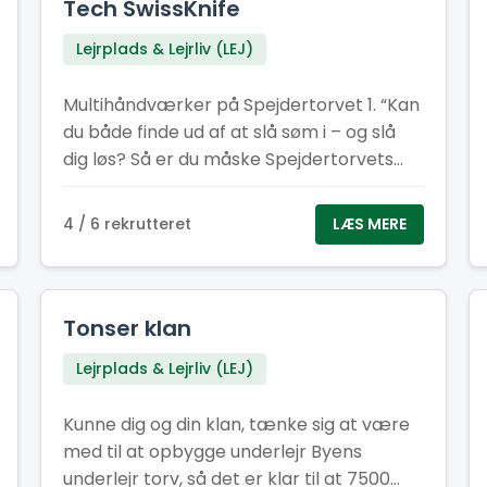
Tech SwissKnife
Lejrplads & Lejrliv (LEJ)
Multihåndværker på Spejdertorvet 1. “Kan
du både finde ud af at slå søm i – og slå
dig løs? Så er du måske Spejdertorvets
nye multihåndværker!” 2. “Har du
tommelfingeren det rigtige sted – og lyst
4 / 6 rekrutteret
LÆS MERE
til at bruge den? Vi søger en frivillig
altmulig‑helt til Spejdertorvet.” 3. “Er du
typen der elsker duften af savsmuld om
morgenen? Bliv vores nye
Tonser klan
multihåndværker og gør Spejdertorvet
Lejrplads & Lejrliv (LEJ)
endnu federe!” 4. “Multihåndværker
søges! Løn: Kaffe, godt selskab og følelsen
Kunne dig og din klan, tænke sig at være
af at være dagens helt.” 5. “Kan du fikse
med til at opbygge underlejr Byens
ting, der knirker, knager eller driller? Så
underlejr torv, så det er klar til at 7500
har vi et frivilligt job med dit navn på!”