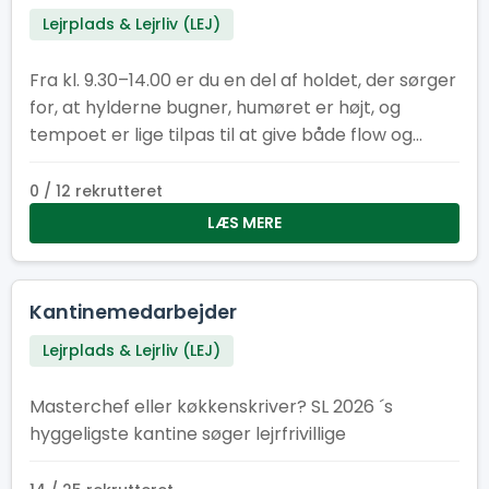
Lejrplads & Lejrliv (LEJ)
Fra kl. 9.30–14.00 er du en del af holdet, der sørger
for, at hylderne bugner, humøret er højt, og
tempoet er lige tilpas til at give både flow og
fællesskab. Her får du en vigtig rolle i lejrens
hjerte – og du gør det sammen med andre, der
0 / 12 rekrutteret
også elsker at være dér, hvor der sker noget.
LÆS MERE
Kom og vær med! Her er der plads til smil,
samarbejde og en arbejdsformiddag, der giver
energi til resten af dagen. Kan du flere sprog?
Kantinemedarbejder
Super! Fortæl os gerne hvilke, når du søger – så
Lejrplads & Lejrliv (LEJ)
ved vi, hvem vi skal sende af sted til internationale
efterlysninger efter havregryn. Frokostheltenes
Masterchef eller køkkenskriver? SL 2026 ´s
motto er: ”Vi giver energien – I lever eventyret!”
hyggeligste kantine søger lejrfrivillige