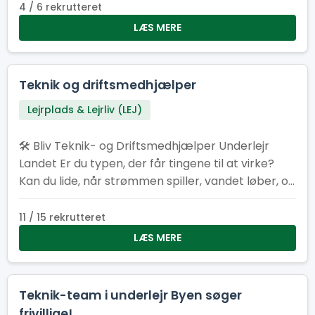
lyst til at bruge den? Vi søger en frivillig
4 / 6 rekrutteret
altmulig‑helt til Spejdertorvet.” 3. “Er du typen der
LÆS MERE
elsker duften af savsmuld om morgenen? Bliv
vores nye multihåndværker og gør Spejdertorvet
endnu federe!” 4. “Multihåndværker søges! Løn:
Teknik og driftsmedhjælper
Kaffe, godt selskab og følelsen af at være dagens
Lejrplads & Lejrliv (LEJ)
helt.” 5. “Kan du fikse ting, der knirker, knager eller
driller? Så har vi et frivilligt job med dit navn på!”
🛠️ Bliv Teknik- og Driftsmedhjælper Underlejr
Landet Er du typen, der får tingene til at virke?
Kan du lide, når strømmen spiller, vandet løber, og
det praktiske bare fungerer? Som teknik- og
driftsmedhjælper bliver du en del af holdet bag
11 / 15 rekrutteret
kulisserne, der får lejren til at hænge sammen.
LÆS MERE
Teknik-team i underlejr Byen søger
frivillige!