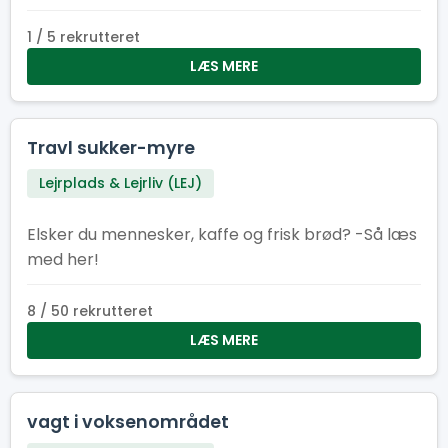
vores underlejr. Underlejr torvet består af
følgende faste installationer: køkken/kantine,
1 / 5 rekrutteret
cafe, information, minimarked, proviant
LÆS MERE
udlevering og en skadesklinik
Travl sukker-myre
Lejrplads & Lejrliv (LEJ)
Elsker du mennesker, kaffe og frisk brød? -Så læs
med her!
8 / 50 rekrutteret
LÆS MERE
vagt i voksenområdet