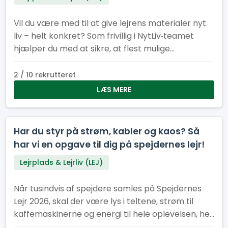
Vil du være med til at give lejrens materialer nyt
liv – helt konkret? Som frivillig i NytLiv‑teamet
hjælper du med at sikre, at flest mulige
materialer fra Spejdernes Lejr 2026 bliver
genbrugt i stedet for kasseret.
2 / 10 rekrutteret
LÆS MERE
Har du styr på strøm, kabler og kaos? Så
har vi en opgave til dig på spejdernes lejr!
Lejrplads & Lejrliv (LEJ)
Når tusindvis af spejdere samles på Spejdernes
Lejr 2026, skal der være lys i teltene, strøm til
kaffemaskinerne og energi til hele oplevelsen, her
kræver det et stærkt EL-hold.