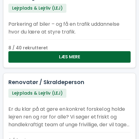
Lejrplads & Lejrliv (LEJ)
Parkering af biler – og få en trafik uddannelse
hvor du lære at styre trafik.
8 / 40 rekrutteret
LÆS MERE
Renovatør / Skraldeperson
Lejrplads & Lejrliv (LEJ)
Er du klar på at gøre en konkret forskel og holde
lejren ren og rar for alle? Vi søger et friskt og
handlekraftigt team af unge frivillige, der vil tage
ansvar for indsamling og tømning af skrald på