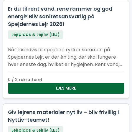
Er du til rent vand, rene rammer og god
energi? Bliv sanitetsansvarlig på
Spejdernes Lejr 2026!
Lejrplads & Lejrliv (LEJ)
Når tusindvis af spejdere rykker sammen på
Spejdernes Lejr, er der én ting, der skal fungere
hver eneste dag, hvilket er hygiejnen. Rent vand,
pæne toiletter og velfungerende vaskeområder
er helt afgørende for, at lejren kan køre rundt og
0 / 2 rekrutteret
være et trygt og rart sted for alle
LÆS MERE
Giv lejrens materialer nyt liv – bliv frivillig i
NytLiv-teamet!
Lejrplads & Lejrliv (LEJ)