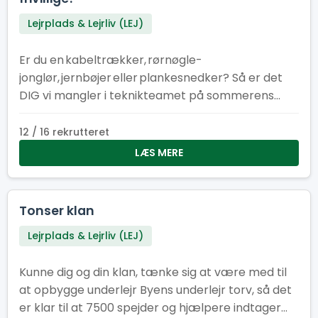
Lejrplads & Lejrliv (LEJ)
Er du en kabeltrækker, rørnøgle-
jonglør, jernbøjer eller plankesnedker? Så er det
DIG vi mangler i teknikteamet på sommerens
store spejderlejr i Hedeland!
12 / 16 rekrutteret
LÆS MERE
Tonser klan
Lejrplads & Lejrliv (LEJ)
Kunne dig og din klan, tænke sig at være med til
at opbygge underlejr Byens underlejr torv, så det
er klar til at 7500 spejder og hjælpere indtager