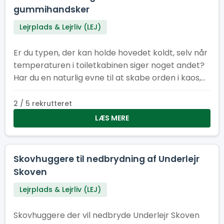
gummihandsker
Lejrplads & Lejrliv (LEJ)
Er du typen, der kan holde hovedet koldt, selv når
temperaturen i toiletkabinen siger noget andet?
Har du en naturlig evne til at skabe orden i kaos,
få ting til at dufte bedre end de burde, og arbejde
som en del af et team, der tager renlighed
2 / 5 rekrutteret
alvorligt – men ikke sig selv? Så er det dig (og
LÆS MERE
måske dine kommende kolleger), vi leder efter. Vi
søger 4–5 dedikerede medlemmer til vores
sanitetsstyrke – et hold, der får vores faciliteter til
Skovhuggere til nedbrydning af Underlejr
at fremstå som små oaser af ro og renhed.
Skoven
Lejrplads & Lejrliv (LEJ)
Skovhuggere der vil nedbryde Underlejr Skoven