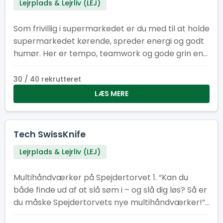
Lejrplads & Lejrliv (LEJ)
Som frivillig i supermarkedet er du med til at holde
supermarkedet kørende, spreder energi og godt
humør. Her er tempo, teamwork og gode grin en
del af pakken, mens I i fællesskab sikrer, at
hylderne er fyldt med energi om formiddagen og
30 / 40 rekrutteret
til frokost.
LÆS MERE
Tech SwissKnife
Lejrplads & Lejrliv (LEJ)
Multihåndværker på Spejdertorvet 1. “Kan du
både finde ud af at slå søm i – og slå dig løs? Så er
du måske Spejdertorvets nye multihåndværker!”
2. “Har du tommelfingeren det rigtige sted – og